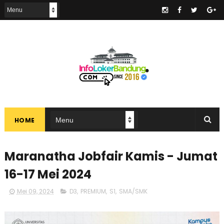
.
HOME
Maranatha Jobfair Kamis - Jumat
16-17 Mei 2024
Mei 09, 2024
D3
,
PREMIUM
,
S1
,
SMA/SMK