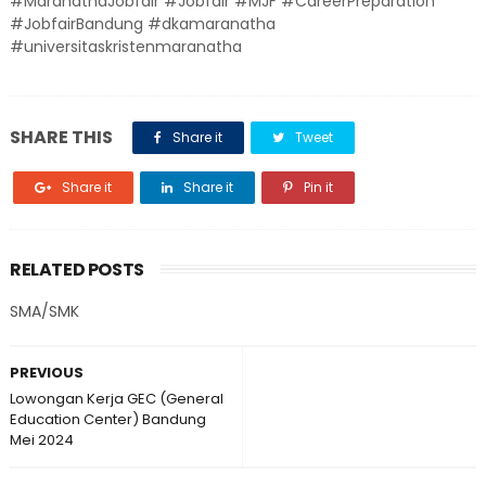
#MaranathaJobfair #Jobfair #MJF #CareerPreparation
#JobfairBandung #dkamaranatha
#universitaskristenmaranatha
SHARE THIS
Share it
Tweet
Share it
Share it
Pin it
RELATED POSTS
SMA/SMK
PREVIOUS
Lowongan Kerja GEC (General
Education Center) Bandung
Mei 2024