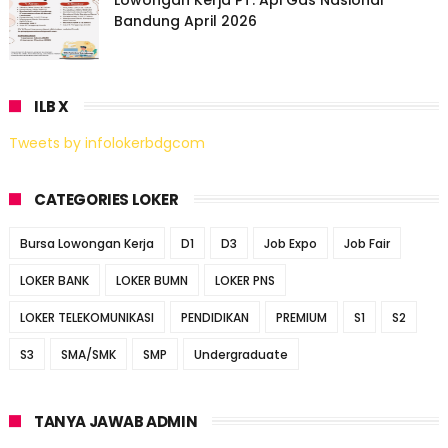
Lowongan Kerja PT. Api Gas Nasional
Bandung April 2026
ILB X
Tweets by infolokerbdgcom
CATEGORIES LOKER
Bursa Lowongan Kerja
D1
D3
Job Expo
Job Fair
LOKER BANK
LOKER BUMN
LOKER PNS
LOKER TELEKOMUNIKASI
PENDIDIKAN
PREMIUM
S1
S2
S3
SMA/SMK
SMP
Undergraduate
TANYA JAWAB ADMIN