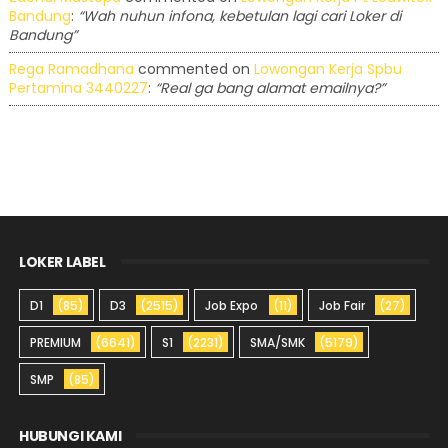
Bandung
:
“Wah nuhun infona, kebetulan lagi cari Loker di
Bandung”
Rega Ramadhana
commented on
Lowongan Kerja Spbu
Pertamina 3440227
:
“Real ga bang alamat emailnya?”
LOKER LABEL
D1
(85)
D3
(2515)
Job Expo
(11)
Job Fair
(27)
PREMIUM
(6641)
S1
(2231)
SMA/SMK
(5179)
SMP
(85)
HUBUNGI KAMI