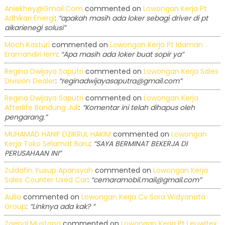
Aniekhey@gmail.com
commented on
Lowongan Kerja Pt
Adhikari Energi
:
“apakah masih ada loker sebagi driver di pt
aikarienegi solusi”
Moch Kasturi
commented on
Lowongan Kerja Pt Idaman
Eramandiri Iem
:
“Apa masih ada loker buat sopir ya”
Regina Dwijaya Saputri
commented on
Lowongan Kerja Sales
Division Dealer
:
“reginadwijayasaputra@gmail.com”
Regina Dwijaya Saputri
commented on
Lowongan Kerja
Afterlife Bandung Juli
:
“Komentar ini telah dihapus oleh
pengarang.”
MUHAMAD HANIF DZIKRUL HAKIM
commented on
Lowongan
Kerja Toko Selamat Baru
:
“SAYA BERMINAT BEKERJA DI
PERUSAHAAN INI”
Zuldafin Yusup Apansyah
commented on
Lowongan Kerja
Sales Counter Used Car
:
“cemaramobil.mail@gmail.com”
Aulia
commented on
Lowongan Kerja Cv Sora Widyanata
Group
:
“Linknya ada kak? ”
Zaenal Mustopa
commented on
Lowongan Kerja Pt Leuwitex