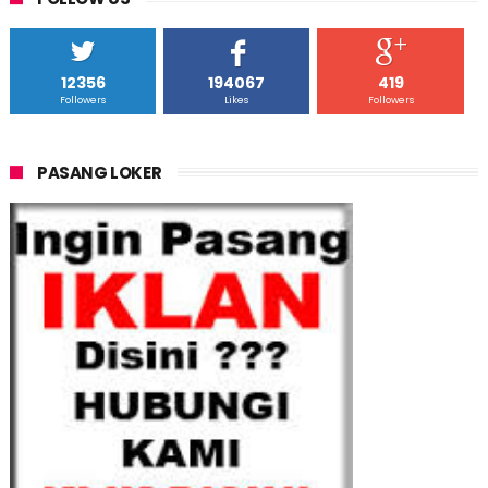
12356
194067
419
Followers
Likes
Followers
PASANG LOKER