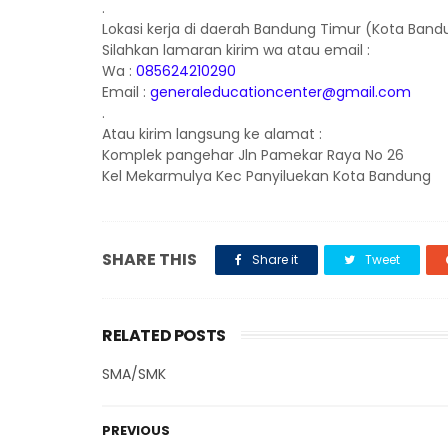
.
Lokasi kerja di daerah Bandung Timur (Kota Ban
Silahkan lamaran kirim wa atau email :
Wa :
085624210290
Email :
generaleducationcenter@gmail.com
.
Atau kirim langsung ke alamat :
Komplek pangehar Jln Pamekar Raya No 26
Kel Mekarmulya Kec Panyiluekan Kota Bandung
SHARE THIS
Share it
Tweet
RELATED POSTS
SMA/SMK
PREVIOUS