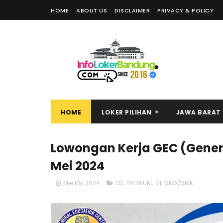
HOME
ABOUT US
DISCLAIMER
PRIVACY & POLICY
HOME
LOKER PILIHAN
JAWA BARAT
Lowongan Kerja GEC (Gener
Mei 2024
Mei 09, 2024
D3
,
PREMIUM
,
S1
,
SMA/SMK