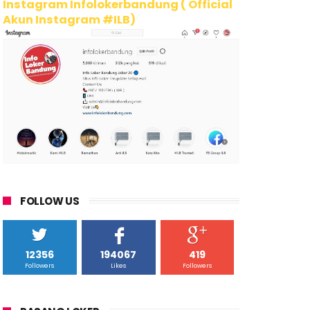
Instagram Infolokerbandung ( Official
Akun Instagram #ILB)
FOLLOW US
12356
194067
419
Followers
Likes
Followers