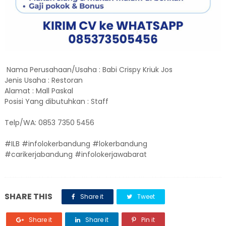
Nama Perusahaan/Usaha : Babi Crispy Kriuk Jos
Jenis Usaha : Restoran
Alamat : Mall Paskal
Posisi Yang dibutuhkan : Staff
Telp/WA: 0853 7350 5456
#ILB #infolokerbandung #lokerbandung
#carikerjabandung #infolokerjawabarat
SHARE THIS
Share it
Tweet
Share it
Share it
Pin it