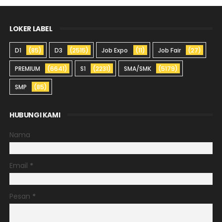
LOKER LABEL
D1
(85)
D3
(2515)
Job Expo
(11)
Job Fair
(27)
PREMIUM
(6641)
S1
(2231)
SMA/SMK
(5179)
SMP
(85)
HUBUNGI KAMI
Nama
Email
*
Pesan
*