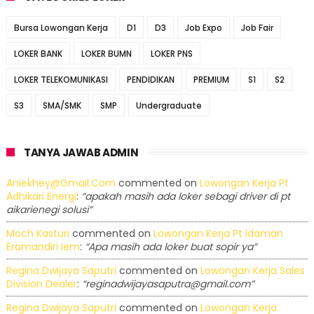
Bursa Lowongan Kerja
D1
D3
Job Expo
Job Fair
LOKER BANK
LOKER BUMN
LOKER PNS
LOKER TELEKOMUNIKASI
PENDIDIKAN
PREMIUM
S1
S2
S3
SMA/SMK
SMP
Undergraduate
TANYA JAWAB ADMIN
Aniekhey@gmail.com
commented on
Lowongan Kerja Pt
Adhikari Energi
:
“apakah masih ada loker sebagi driver di pt
aikarienegi solusi”
Moch Kasturi
commented on
Lowongan Kerja Pt Idaman
Eramandiri Iem
:
“Apa masih ada loker buat sopir ya”
Regina Dwijaya Saputri
commented on
Lowongan Kerja Sales
Division Dealer
:
“reginadwijayasaputra@gmail.com”
Regina Dwijaya Saputri
commented on
Lowongan Kerja