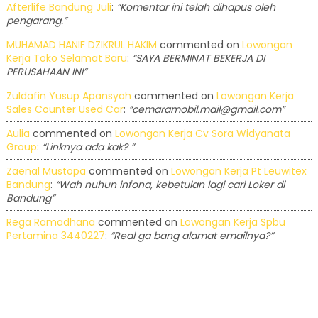
Afterlife Bandung Juli
:
“Komentar ini telah dihapus oleh
pengarang.”
MUHAMAD HANIF DZIKRUL HAKIM
commented on
Lowongan
Kerja Toko Selamat Baru
:
“SAYA BERMINAT BEKERJA DI
PERUSAHAAN INI”
Zuldafin Yusup Apansyah
commented on
Lowongan Kerja
Sales Counter Used Car
:
“cemaramobil.mail@gmail.com”
Aulia
commented on
Lowongan Kerja Cv Sora Widyanata
Group
:
“Linknya ada kak? ”
Zaenal Mustopa
commented on
Lowongan Kerja Pt Leuwitex
Bandung
:
“Wah nuhun infona, kebetulan lagi cari Loker di
Bandung”
Rega Ramadhana
commented on
Lowongan Kerja Spbu
Pertamina 3440227
:
“Real ga bang alamat emailnya?”