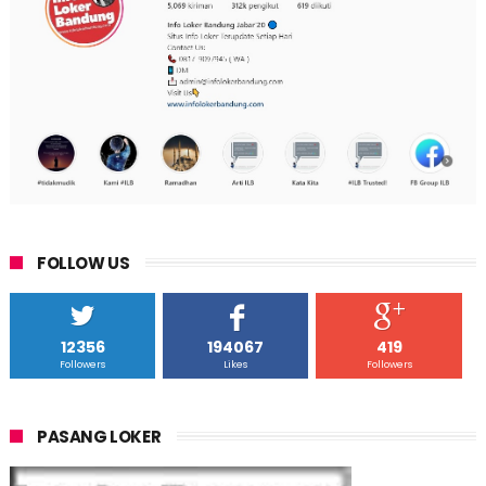
FOLLOW US
12356
194067
419
Followers
Likes
Followers
PASANG LOKER