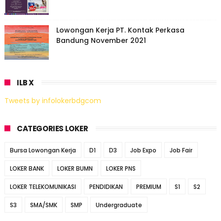
Lowongan Kerja PT. Kontak Perkasa
Bandung November 2021
ILB X
Tweets by infolokerbdgcom
CATEGORIES LOKER
Bursa Lowongan Kerja
D1
D3
Job Expo
Job Fair
LOKER BANK
LOKER BUMN
LOKER PNS
LOKER TELEKOMUNIKASI
PENDIDIKAN
PREMIUM
S1
S2
S3
SMA/SMK
SMP
Undergraduate