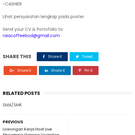
-CASHIER
Lihat persyaratan lengkap pada poster
Send your CV & Portofolio to:
raiacoffeebod@gmail.com
SHARE THIS
Share it
Tweet
Share it
Share it
Pin it
RELATED POSTS
SMA/SMK
PREVIOUS
Lowongan Kerja Host Live
Streaming Gaming Vermilion