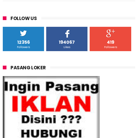
FOLLOW US
12356
194067
419
Followers
Likes
Followers
PASANG LOKER