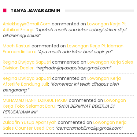
TANYA JAWAB ADMIN
Aniekhey@gmail.com
commented on
Lowongan Kerja Pt
Adhikari Energi
:
“apakah masih ada loker sebagi driver di pt
aikarienegi solusi”
Moch Kasturi
commented on
Lowongan Kerja Pt Idaman
Eramandiri Iem
:
“Apa masih ada loker buat sopir ya”
Regina Dwijaya Saputri
commented on
Lowongan Kerja Sales
Division Dealer
:
“reginadwijayasaputra@gmail.com”
Regina Dwijaya Saputri
commented on
Lowongan Kerja
Afterlife Bandung Juli
:
“Komentar ini telah dihapus oleh
pengarang.”
MUHAMAD HANIF DZIKRUL HAKIM
commented on
Lowongan
Kerja Toko Selamat Baru
:
“SAYA BERMINAT BEKERJA DI
PERUSAHAAN INI”
Zuldafin Yusup Apansyah
commented on
Lowongan Kerja
Sales Counter Used Car
:
“cemaramobil.mail@gmail.com”