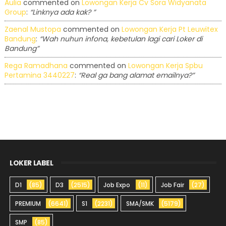
Aulia
commented on
Lowongan Kerja Cv Sora Widyanata
Group
:
“Linknya ada kak? ”
Zaenal Mustopa
commented on
Lowongan Kerja Pt Leuwitex
Bandung
:
“Wah nuhun infona, kebetulan lagi cari Loker di
Bandung”
Rega Ramadhana
commented on
Lowongan Kerja Spbu
Pertamina 3440227
:
“Real ga bang alamat emailnya?”
LOKER LABEL
D1
(85)
D3
(2515)
Job Expo
(11)
Job Fair
(27)
PREMIUM
(6641)
S1
(2231)
SMA/SMK
(5179)
SMP
(85)