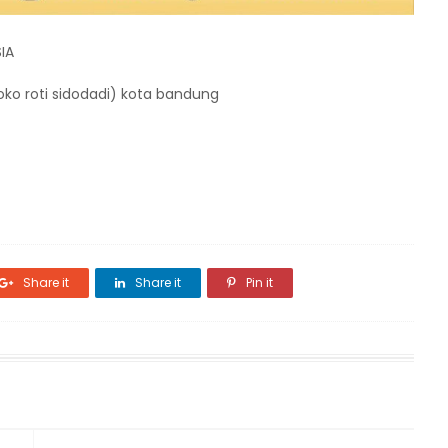
IA
toko roti sidodadi) kota bandung
Share it
Share it
Pin it