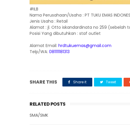
#ILB
Nama Perusahaan/Usaha : PT TUKU EMAS INDONES
Jenis Usaha : Retail
Alamat : jl. Otto iskandardinata no 259 (sebelah 
Posisi Yang dibutuhkan : staf outlet
Alamat Email:
hrdtukuemas@gmail.com
Telp/WA:
081111181313
SHARE THIS
Share it
Tweet
RELATED POSTS
SMA/SMK