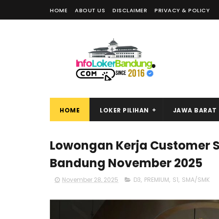
HOME
ABOUT US
DISCLAIMER
PRIVACY & POLICY
HOME
LOKER PILIHAN
JAWA BARAT
Lowongan Kerja Customer S
Bandung November 2025
November 28, 2025
D3
,
PREMIUM
,
S1
,
SMA/SMK