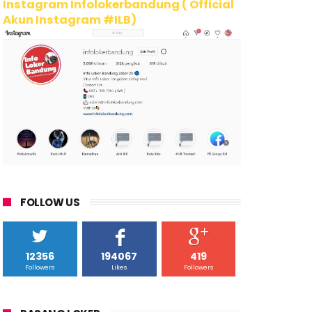
Instagram Infolokerbandung ( Official
Akun Instagram #ILB)
FOLLOW US
12356
194067
419
Followers
Likes
Followers