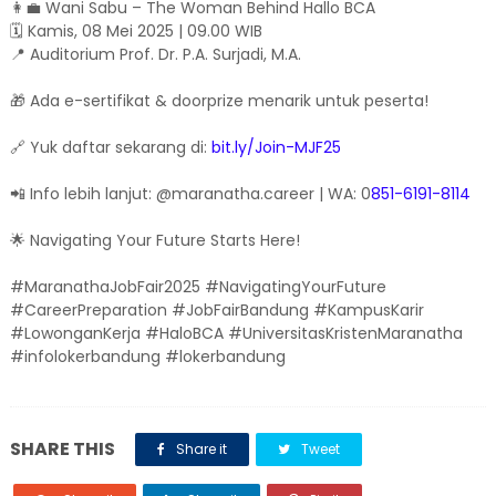
👩‍💼 Wani Sabu – The Woman Behind Hallo BCA
🗓 Kamis, 08 Mei 2025 | 09.00 WIB
📍 Auditorium Prof. Dr. P.A. Surjadi, M.A.
🎁 Ada e-sertifikat & doorprize menarik untuk peserta!
🔗 Yuk daftar sekarang di:
bit.ly/Join-MJF25
📲 Info lebih lanjut: @maranatha.career | WA: 0
851-6191-8114
🌟 Navigating Your Future Starts Here!
#MaranathaJobFair2025 #NavigatingYourFuture
#CareerPreparation #JobFairBandung #KampusKarir
#LowonganKerja #HaloBCA #UniversitasKristenMaranatha
#infolokerbandung #lokerbandung
SHARE THIS
Share it
Tweet