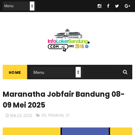
.
HOME
Maranatha Jobfair Bandung 08-
09 Mei 2025
Mei 03, 2025
D3
,
PREMIUM
,
S1