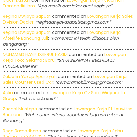
Moch Kasturi
commented on
Lowongan Kerja Pt Idaman
Eramandiri Iem
:
“Apa masih ada loker buat sopir ya”
Regina Dwijaya Saputri
commented on
Lowongan Kerja Sales
Division Dealer
:
“reginadwijayasaputra@gmail.com”
Regina Dwijaya Saputri
commented on
Lowongan Kerja
Afterlife Bandung Juli
:
“Komentar ini telah dihapus oleh
pengarang.”
MUHAMAD HANIF DZIKRUL HAKIM
commented on
Lowongan
Kerja Toko Selamat Baru
:
“SAYA BERMINAT BEKERJA DI
PERUSAHAAN INI”
Zuldafin Yusup Apansyah
commented on
Lowongan Kerja
Sales Counter Used Car
:
“cemaramobil.mail@gmail.com”
Aulia
commented on
Lowongan Kerja Cv Sora Widyanata
Group
:
“Linknya ada kak? ”
Zaenal Mustopa
commented on
Lowongan Kerja Pt Leuwitex
Bandung
:
“Wah nuhun infona, kebetulan lagi cari Loker di
Bandung”
Rega Ramadhana
commented on
Lowongan Kerja Spbu
Pertamina 3440227
:
“Real ga bang alamat emailnya?”