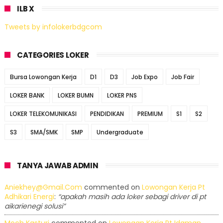
ILB X
Tweets by infolokerbdgcom
CATEGORIES LOKER
Bursa Lowongan Kerja
D1
D3
Job Expo
Job Fair
LOKER BANK
LOKER BUMN
LOKER PNS
LOKER TELEKOMUNIKASI
PENDIDIKAN
PREMIUM
S1
S2
S3
SMA/SMK
SMP
Undergraduate
TANYA JAWAB ADMIN
Aniekhey@gmail.com
commented on
Lowongan Kerja Pt
Adhikari Energi
:
“apakah masih ada loker sebagi driver di pt
aikarienegi solusi”