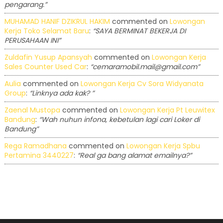
pengarang.”
MUHAMAD HANIF DZIKRUL HAKIM
commented on
Lowongan
Kerja Toko Selamat Baru
:
“SAYA BERMINAT BEKERJA DI
PERUSAHAAN INI”
Zuldafin Yusup Apansyah
commented on
Lowongan Kerja
Sales Counter Used Car
:
“cemaramobil.mail@gmail.com”
Aulia
commented on
Lowongan Kerja Cv Sora Widyanata
Group
:
“Linknya ada kak? ”
Zaenal Mustopa
commented on
Lowongan Kerja Pt Leuwitex
Bandung
:
“Wah nuhun infona, kebetulan lagi cari Loker di
Bandung”
Rega Ramadhana
commented on
Lowongan Kerja Spbu
Pertamina 3440227
:
“Real ga bang alamat emailnya?”