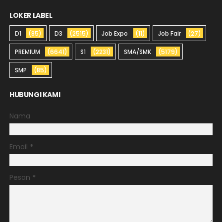
LOKER LABEL
D1
(85)
D3
(2515)
Job Expo
(11)
Job Fair
(27)
PREMIUM
(6641)
S1
(2231)
SMA/SMK
(5179)
SMP
(85)
HUBUNGI KAMI
Nama
Email
*
Pesan
*