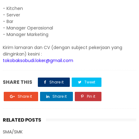
- Kitchen
- Server
- Bar
- Manager Operasional
- Manager Marketing
Kirim lamaran dan CV (dengan subject pekerjaan yang
diinginkan) kesini :
tokobaksobudi.loker@gmail.com
SHARE THIS
Share it
Tweet
Share it
Share it
Pin it
RELATED POSTS
SMA/SMK