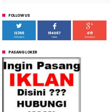
FOLLOW US
12356
194067
419
Followers
Likes
Followers
PASANG LOKER