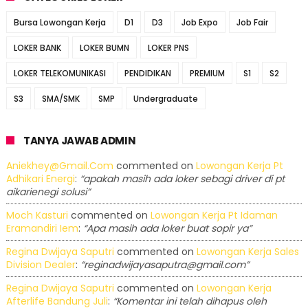
Bursa Lowongan Kerja
D1
D3
Job Expo
Job Fair
LOKER BANK
LOKER BUMN
LOKER PNS
LOKER TELEKOMUNIKASI
PENDIDIKAN
PREMIUM
S1
S2
S3
SMA/SMK
SMP
Undergraduate
TANYA JAWAB ADMIN
Aniekhey@gmail.com
commented on
Lowongan Kerja Pt
Adhikari Energi
:
“apakah masih ada loker sebagi driver di pt
aikarienegi solusi”
Moch Kasturi
commented on
Lowongan Kerja Pt Idaman
Eramandiri Iem
:
“Apa masih ada loker buat sopir ya”
Regina Dwijaya Saputri
commented on
Lowongan Kerja Sales
Division Dealer
:
“reginadwijayasaputra@gmail.com”
Regina Dwijaya Saputri
commented on
Lowongan Kerja
Afterlife Bandung Juli
:
“Komentar ini telah dihapus oleh