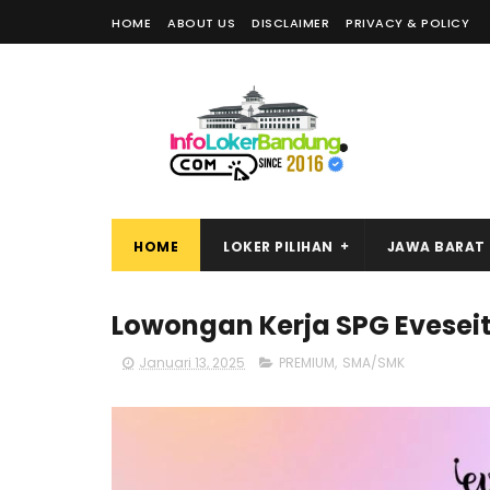
HOME
ABOUT US
DISCLAIMER
PRIVACY & POLICY
HOME
LOKER PILIHAN
JAWA BARAT
Lowongan Kerja SPG Evesei
Januari 13, 2025
PREMIUM
,
SMA/SMK