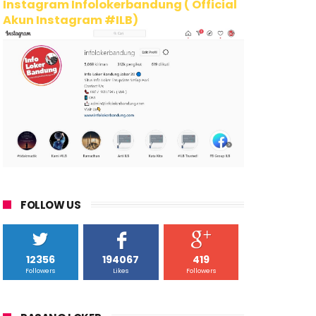
Instagram Infolokerbandung ( Official
Akun Instagram #ILB)
FOLLOW US
12356
194067
419
Followers
Likes
Followers