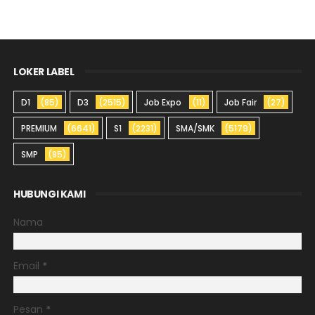
LOKER LABEL
D1
(85)
D3
(2515)
Job Expo
(11)
Job Fair
(27)
PREMIUM
(6641)
S1
(2231)
SMA/SMK
(5179)
SMP
(85)
HUBUNGI KAMI
Nama
Email
*
Pesan
*