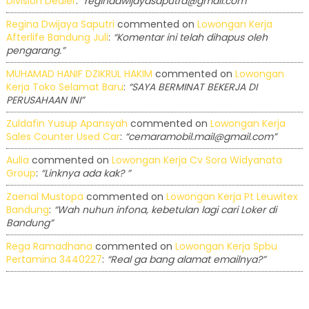
Division Dealer
:
“reginadwijayasaputra@gmail.com”
Regina Dwijaya Saputri
commented on
Lowongan Kerja
Afterlife Bandung Juli
:
“Komentar ini telah dihapus oleh
pengarang.”
MUHAMAD HANIF DZIKRUL HAKIM
commented on
Lowongan
Kerja Toko Selamat Baru
:
“SAYA BERMINAT BEKERJA DI
PERUSAHAAN INI”
Zuldafin Yusup Apansyah
commented on
Lowongan Kerja
Sales Counter Used Car
:
“cemaramobil.mail@gmail.com”
Aulia
commented on
Lowongan Kerja Cv Sora Widyanata
Group
:
“Linknya ada kak? ”
Zaenal Mustopa
commented on
Lowongan Kerja Pt Leuwitex
Bandung
:
“Wah nuhun infona, kebetulan lagi cari Loker di
Bandung”
Rega Ramadhana
commented on
Lowongan Kerja Spbu
Pertamina 3440227
:
“Real ga bang alamat emailnya?”