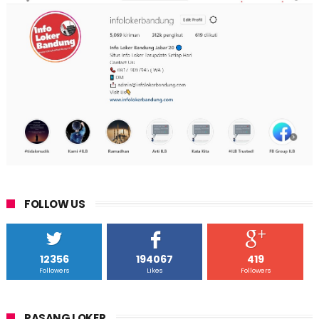
FOLLOW US
12356
194067
419
Followers
Likes
Followers
PASANG LOKER