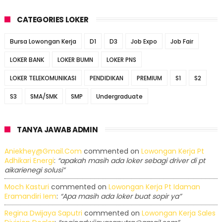
CATEGORIES LOKER
Bursa Lowongan Kerja
D1
D3
Job Expo
Job Fair
LOKER BANK
LOKER BUMN
LOKER PNS
LOKER TELEKOMUNIKASI
PENDIDIKAN
PREMIUM
S1
S2
S3
SMA/SMK
SMP
Undergraduate
TANYA JAWAB ADMIN
Aniekhey@gmail.com
commented on
Lowongan Kerja Pt
Adhikari Energi
:
“apakah masih ada loker sebagi driver di pt
aikarienegi solusi”
Moch Kasturi
commented on
Lowongan Kerja Pt Idaman
Eramandiri Iem
:
“Apa masih ada loker buat sopir ya”
Regina Dwijaya Saputri
commented on
Lowongan Kerja Sales