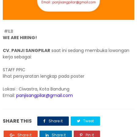
#ILB
WE ARE HIRING!
CV. PANJI SANGPILAR
saat ini sedang membuka lowongan
kerja sebagai:
STAFF PPIC
lihat persyaratan lengkap pada poster
Lokasi : Ciwastra, Kota Bandung
Email:
panjisangpilar@gmail.com
SHARE THIS
Share it
Tweet
Share it
Share it
Pin it