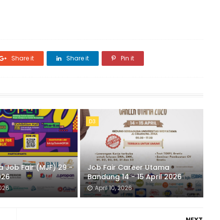
Share it
Share it
Pin it
D3
 Job Fair (MJF) 29 -
Job Fair Career Utama
026
Bandung 14 - 15 April 2026
2026
April 10, 2026
NEXT