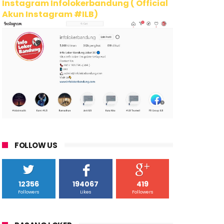
Instagram Infolokerbandung ( Official
Akun Instagram #ILB)
FOLLOW US
12356
194067
419
Followers
Likes
Followers