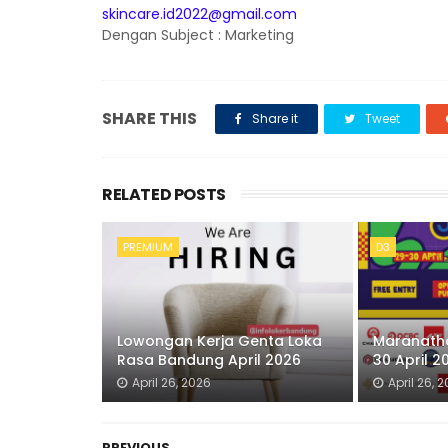
skincare.id2022@gmail.com
Dengan Subject : Marketing
SHARE THIS
Share it
Tweet
RELATED POSTS
PREMIUM
D3
Lowongan Kerja Genta Loka
Maranatha
Rasa Bandung April 2026
30 April 2
April 26, 2026
April 26, 
PREVIOUS