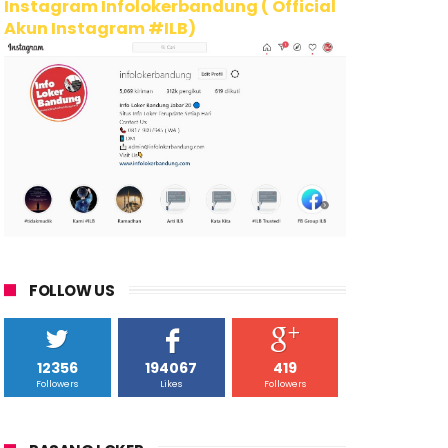
Instagram Infolokerbandung ( Official
Akun Instagram #ILB)
FOLLOW US
12356
194067
419
Followers
Likes
Followers