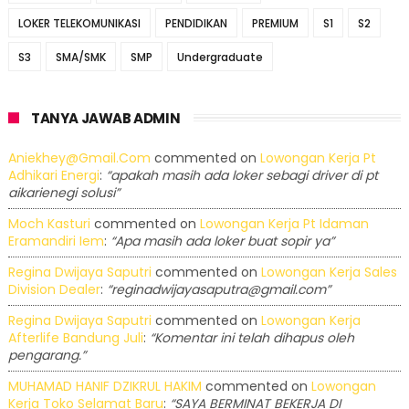
LOKER TELEKOMUNIKASI
PENDIDIKAN
PREMIUM
S1
S2
S3
SMA/SMK
SMP
Undergraduate
TANYA JAWAB ADMIN
Aniekhey@gmail.com
commented on
Lowongan Kerja Pt
Adhikari Energi
:
“apakah masih ada loker sebagi driver di pt
aikarienegi solusi”
Moch Kasturi
commented on
Lowongan Kerja Pt Idaman
Eramandiri Iem
:
“Apa masih ada loker buat sopir ya”
Regina Dwijaya Saputri
commented on
Lowongan Kerja Sales
Division Dealer
:
“reginadwijayasaputra@gmail.com”
Regina Dwijaya Saputri
commented on
Lowongan Kerja
Afterlife Bandung Juli
:
“Komentar ini telah dihapus oleh
pengarang.”
MUHAMAD HANIF DZIKRUL HAKIM
commented on
Lowongan
Kerja Toko Selamat Baru
:
“SAYA BERMINAT BEKERJA DI