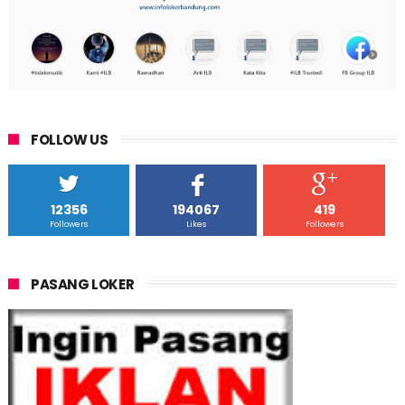
FOLLOW US
12356
194067
419
Followers
Likes
Followers
PASANG LOKER