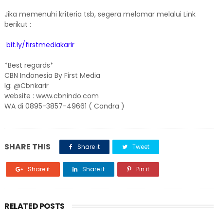
Jika memenuhi kriteria tsb, segera melamar melalui Link
berikut :
bit.ly/firstmediakarir
*Best regards*
CBN Indonesia By First Media
Ig: @Cbnkarir
website : www.cbnindo.com
WA di 0895-3857-49661 ( Candra )
SHARE THIS
Share it
Tweet
Share it
Share it
Pin it
RELATED POSTS