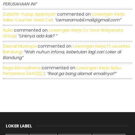
PERUSAHAAN INI”
Zuldafin Yusup Apansyah
commented on
Lowongan Kerja
Sales Counter Used Car
:
“cemaramobil.mail@gmail.com”
Aulia
commented on
Lowongan Kerja Cv Sora Widyanata
Group
:
“Linknya ada kak? ”
Zaenal Mustopa
commented on
Lowongan Kerja Pt Leuwitex
Bandung
:
“Wah nuhun infona, kebetulan lagi cari Loker di
Bandung”
Rega Ramadhana
commented on
Lowongan Kerja Spbu
Pertamina 3440227
:
“Real ga bang alamat emailnya?”
LOKER LABEL