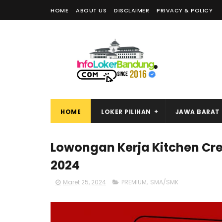
HOME
ABOUT US
DISCLAIMER
PRIVACY & POLICY
HOME
LOKER PILIHAN
JAWA BARAT
Lowongan Kerja Kitchen Cr
2024
Maret 25, 2024
PREMIUM
,
SMA/SMK