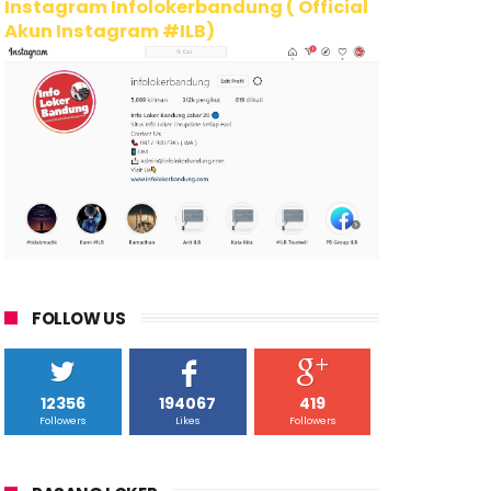
Instagram Infolokerbandung ( Official
Akun Instagram #ILB)
FOLLOW US
12356
194067
419
Followers
Likes
Followers