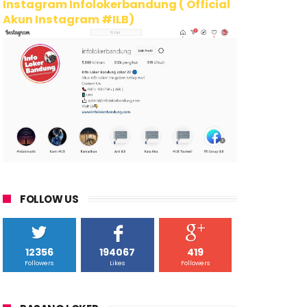
Instagram Infolokerbandung ( Official
Akun Instagram #ILB)
FOLLOW US
12356
194067
419
Followers
Likes
Followers