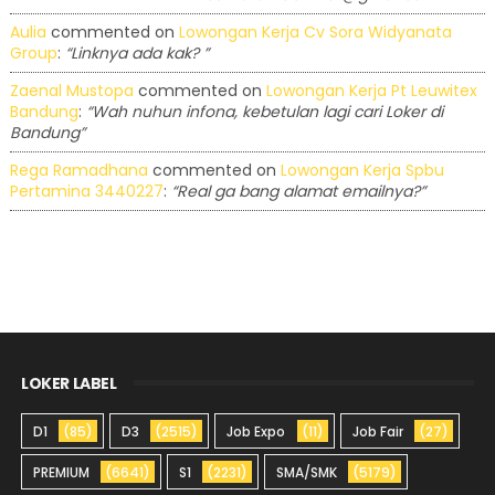
Aulia
commented on
Lowongan Kerja Cv Sora Widyanata
Group
:
“Linknya ada kak? ”
Zaenal Mustopa
commented on
Lowongan Kerja Pt Leuwitex
Bandung
:
“Wah nuhun infona, kebetulan lagi cari Loker di
Bandung”
Rega Ramadhana
commented on
Lowongan Kerja Spbu
Pertamina 3440227
:
“Real ga bang alamat emailnya?”
LOKER LABEL
D1
(85)
D3
(2515)
Job Expo
(11)
Job Fair
(27)
PREMIUM
(6641)
S1
(2231)
SMA/SMK
(5179)