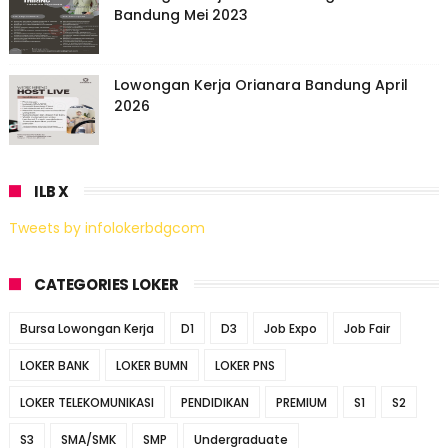
Bandung Mei 2023
Lowongan Kerja Orianara Bandung April
2026
ILB X
Tweets by infolokerbdgcom
CATEGORIES LOKER
Bursa Lowongan Kerja
D1
D3
Job Expo
Job Fair
LOKER BANK
LOKER BUMN
LOKER PNS
LOKER TELEKOMUNIKASI
PENDIDIKAN
PREMIUM
S1
S2
S3
SMA/SMK
SMP
Undergraduate