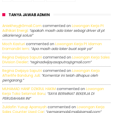
TANYA JAWAB ADMIN
Aniekhey@gmail.com
commented on
Lowongan Kerja Pt
Adhikari Energi
:
“apakah masih ada loker sebagi driver di pt
aikarienegi solusi”
Moch Kasturi
commented on
Lowongan Kerja Pt Idaman
Eramandiri Iem
:
“Apa masih ada loker buat sopir ya”
Regina Dwijaya Saputri
commented on
Lowongan Kerja Sales
Division Dealer
:
“reginadwijayasaputra@gmail.com”
Regina Dwijaya Saputri
commented on
Lowongan Kerja
Afterlife Bandung Juli
:
“Komentar ini telah dihapus oleh
pengarang.”
MUHAMAD HANIF DZIKRUL HAKIM
commented on
Lowongan
Kerja Toko Selamat Baru
:
“SAYA BERMINAT BEKERJA DI
PERUSAHAAN INI”
Zuldafin Yusup Apansyah
commented on
Lowongan Kerja
Sales Counter Used Car
:
“cemaramobil.mail@gmail.com”