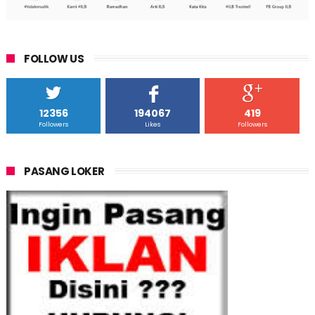
FOLLOW US
12356
194067
419
Followers
Likes
Followers
PASANG LOKER