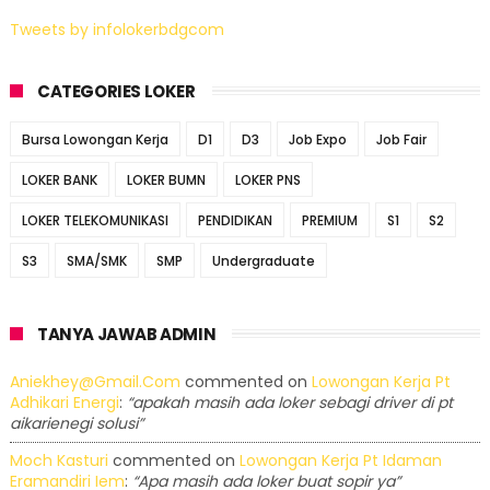
Tweets by infolokerbdgcom
CATEGORIES LOKER
Bursa Lowongan Kerja
D1
D3
Job Expo
Job Fair
LOKER BANK
LOKER BUMN
LOKER PNS
LOKER TELEKOMUNIKASI
PENDIDIKAN
PREMIUM
S1
S2
S3
SMA/SMK
SMP
Undergraduate
TANYA JAWAB ADMIN
Aniekhey@gmail.com
commented on
Lowongan Kerja Pt
Adhikari Energi
:
“apakah masih ada loker sebagi driver di pt
aikarienegi solusi”
Moch Kasturi
commented on
Lowongan Kerja Pt Idaman
Eramandiri Iem
:
“Apa masih ada loker buat sopir ya”