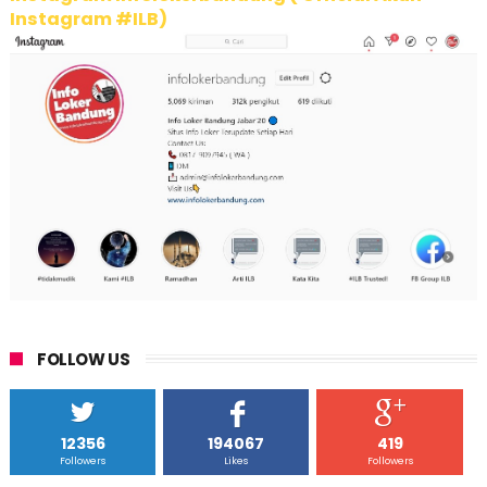
Instagram #ILB)
FOLLOW US
12356
194067
419
Followers
Likes
Followers