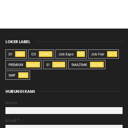
LOKER LABEL
D1
(85)
D3
(2515)
Job Expo
(11)
Job Fair
(27)
PREMIUM
(6641)
S1
(2231)
SMA/SMK
(5179)
SMP
(85)
HUBUNGI KAMI
Nama
Email
*