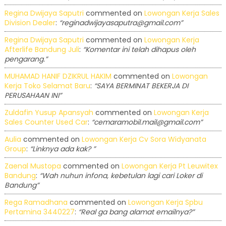
Regina Dwijaya Saputri
commented on
Lowongan Kerja Sales
Division Dealer
:
“reginadwijayasaputra@gmail.com”
Regina Dwijaya Saputri
commented on
Lowongan Kerja
Afterlife Bandung Juli
:
“Komentar ini telah dihapus oleh
pengarang.”
MUHAMAD HANIF DZIKRUL HAKIM
commented on
Lowongan
Kerja Toko Selamat Baru
:
“SAYA BERMINAT BEKERJA DI
PERUSAHAAN INI”
Zuldafin Yusup Apansyah
commented on
Lowongan Kerja
Sales Counter Used Car
:
“cemaramobil.mail@gmail.com”
Aulia
commented on
Lowongan Kerja Cv Sora Widyanata
Group
:
“Linknya ada kak? ”
Zaenal Mustopa
commented on
Lowongan Kerja Pt Leuwitex
Bandung
:
“Wah nuhun infona, kebetulan lagi cari Loker di
Bandung”
Rega Ramadhana
commented on
Lowongan Kerja Spbu
Pertamina 3440227
:
“Real ga bang alamat emailnya?”