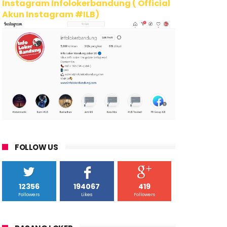
Instagram Infolokerbandung ( Official
Akun Instagram #ILB)
FOLLOW US
12356
194067
419
Followers
Likes
Followers