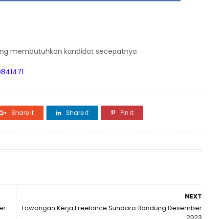
ang membutuhkan kandidat secepatnya
841471
Share it
Share it
Pin it
NEXT
er
Lowongan Kerja Freelance Sundara Bandung Desember
2023