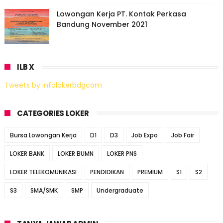
Lowongan Kerja PT. Kontak Perkasa
Bandung November 2021
ILB X
Tweets by infolokerbdgcom
CATEGORIES LOKER
Bursa Lowongan Kerja
D1
D3
Job Expo
Job Fair
LOKER BANK
LOKER BUMN
LOKER PNS
LOKER TELEKOMUNIKASI
PENDIDIKAN
PREMIUM
S1
S2
S3
SMA/SMK
SMP
Undergraduate