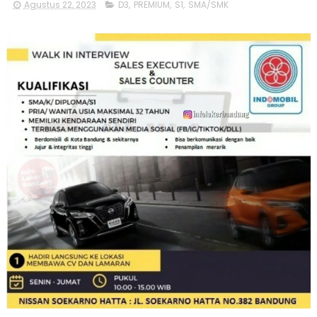
Agustus 22, 2023
D3
,
PREMIUM
,
S1
,
SMA/SMK