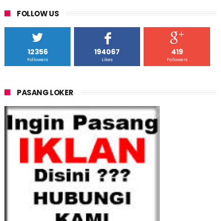
FOLLOW US
12356
194067
419
Followers
Likes
Followers
PASANG LOKER