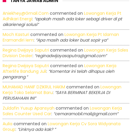
TANYA JAWAB ADMIN
Aniekhey@gmail.com
commented on
Lowongan Kerja Pt
Adhikari Energi
:
“apakah masih ada loker sebagi driver di pt
aikarienegi solusi”
Moch Kasturi
commented on
Lowongan Kerja Pt Idaman
Eramandiri Iem
:
“Apa masih ada loker buat sopir ya”
Regina Dwijaya Saputri
commented on
Lowongan Kerja Sales
Division Dealer
:
“reginadwijayasaputra@gmail.com”
Regina Dwijaya Saputri
commented on
Lowongan Kerja
Afterlife Bandung Juli
:
“Komentar ini telah dihapus oleh
pengarang.”
MUHAMAD HANIF DZIKRUL HAKIM
commented on
Lowongan
Kerja Toko Selamat Baru
:
“SAYA BERMINAT BEKERJA DI
PERUSAHAAN INI”
Zuldafin Yusup Apansyah
commented on
Lowongan Kerja
Sales Counter Used Car
:
“cemaramobil.mail@gmail.com”
Aulia
commented on
Lowongan Kerja Cv Sora Widyanata
Group
:
“Linknya ada kak? ”