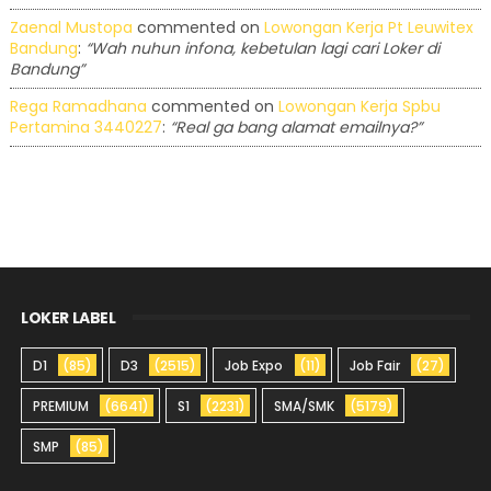
Zaenal Mustopa
commented on
Lowongan Kerja Pt Leuwitex
Bandung
:
“Wah nuhun infona, kebetulan lagi cari Loker di
Bandung”
Rega Ramadhana
commented on
Lowongan Kerja Spbu
Pertamina 3440227
:
“Real ga bang alamat emailnya?”
LOKER LABEL
D1
(85)
D3
(2515)
Job Expo
(11)
Job Fair
(27)
PREMIUM
(6641)
S1
(2231)
SMA/SMK
(5179)
SMP
(85)