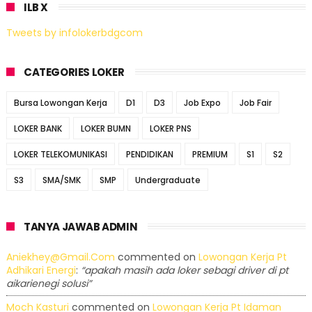
ILB X
Tweets by infolokerbdgcom
CATEGORIES LOKER
Bursa Lowongan Kerja
D1
D3
Job Expo
Job Fair
LOKER BANK
LOKER BUMN
LOKER PNS
LOKER TELEKOMUNIKASI
PENDIDIKAN
PREMIUM
S1
S2
S3
SMA/SMK
SMP
Undergraduate
TANYA JAWAB ADMIN
Aniekhey@gmail.com
commented on
Lowongan Kerja Pt
Adhikari Energi
:
“apakah masih ada loker sebagi driver di pt
aikarienegi solusi”
Moch Kasturi
commented on
Lowongan Kerja Pt Idaman