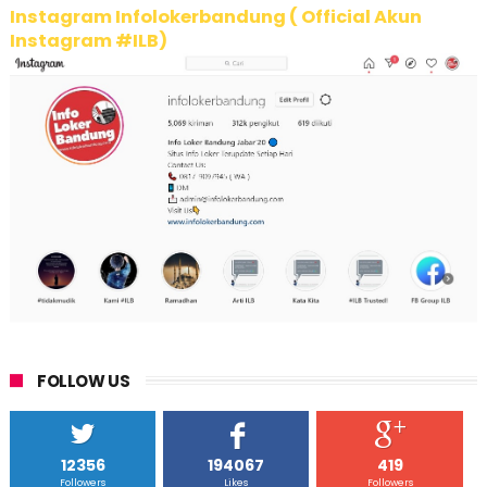
Instagram Infolokerbandung ( Official Akun
Instagram #ILB)
FOLLOW US
12356
194067
419
Followers
Likes
Followers