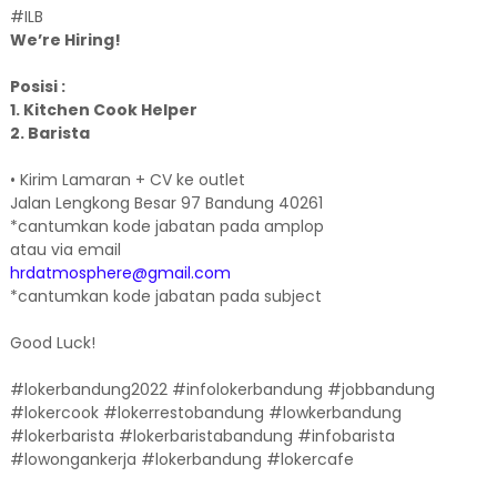
#ILB
We’re Hiring!
Posisi :
1. Kitchen Cook Helper
2. Barista
• Kirim Lamaran + CV ke outlet⁣
Jalan Lengkong Besar 97 Bandung 40261⁣
*cantumkan kode jabatan pada amplop⁣
atau via email⁣
hrdatmosphere@gmail.com⁣
*cantumkan kode jabatan pada subject ⁣
Good Luck!⁣
#lokerbandung2022 #infolokerbandung #jobbandung
#lokercook #lokerrestobandung #lowkerbandung
#lokerbarista #lokerbaristabandung #infobarista
#lowongankerja #lokerbandung #lokercafe⁣