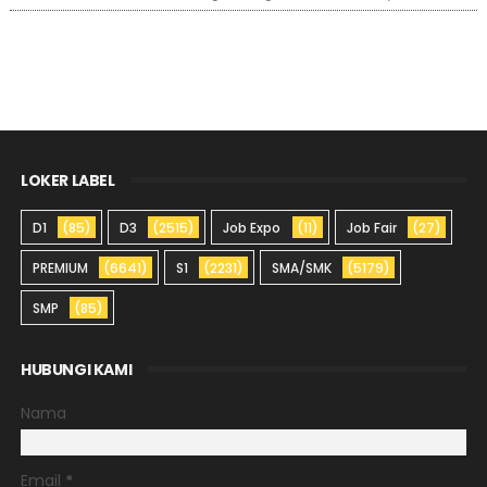
LOKER LABEL
D1
(85)
D3
(2515)
Job Expo
(11)
Job Fair
(27)
PREMIUM
(6641)
S1
(2231)
SMA/SMK
(5179)
SMP
(85)
HUBUNGI KAMI
Nama
Email
*