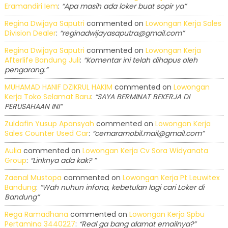
Eramandiri Iem
:
“Apa masih ada loker buat sopir ya”
Regina Dwijaya Saputri
commented on
Lowongan Kerja Sales
Division Dealer
:
“reginadwijayasaputra@gmail.com”
Regina Dwijaya Saputri
commented on
Lowongan Kerja
Afterlife Bandung Juli
:
“Komentar ini telah dihapus oleh
pengarang.”
MUHAMAD HANIF DZIKRUL HAKIM
commented on
Lowongan
Kerja Toko Selamat Baru
:
“SAYA BERMINAT BEKERJA DI
PERUSAHAAN INI”
Zuldafin Yusup Apansyah
commented on
Lowongan Kerja
Sales Counter Used Car
:
“cemaramobil.mail@gmail.com”
Aulia
commented on
Lowongan Kerja Cv Sora Widyanata
Group
:
“Linknya ada kak? ”
Zaenal Mustopa
commented on
Lowongan Kerja Pt Leuwitex
Bandung
:
“Wah nuhun infona, kebetulan lagi cari Loker di
Bandung”
Rega Ramadhana
commented on
Lowongan Kerja Spbu
Pertamina 3440227
:
“Real ga bang alamat emailnya?”