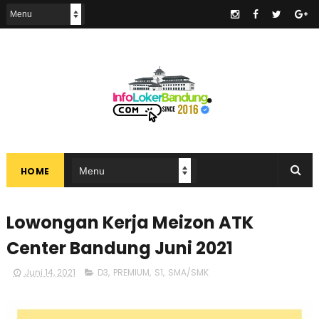
.
HOME
Lowongan Kerja Meizon ATK
Center Bandung Juni 2021
Juni 14, 2021
D3
,
PREMIUM
,
S1
,
SMA/SMK