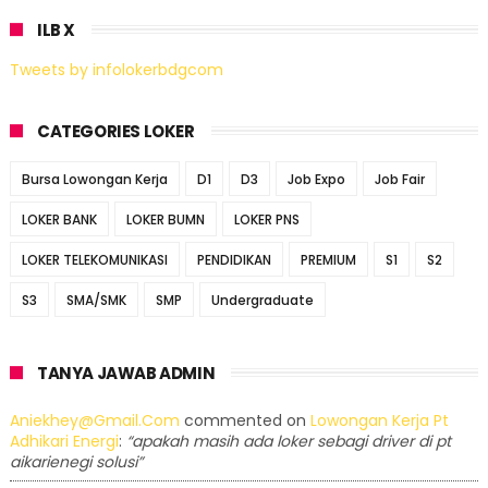
ILB X
Tweets by infolokerbdgcom
CATEGORIES LOKER
Bursa Lowongan Kerja
D1
D3
Job Expo
Job Fair
LOKER BANK
LOKER BUMN
LOKER PNS
LOKER TELEKOMUNIKASI
PENDIDIKAN
PREMIUM
S1
S2
S3
SMA/SMK
SMP
Undergraduate
TANYA JAWAB ADMIN
Aniekhey@gmail.com
commented on
Lowongan Kerja Pt
Adhikari Energi
:
“apakah masih ada loker sebagi driver di pt
aikarienegi solusi”