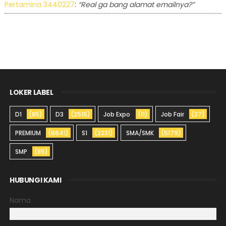
Pertamina 3440227
:
“Real ga bang alamat emailnya?”
LOKER LABEL
D1
(85)
D3
(2515)
Job Expo
(11)
Job Fair
(27)
PREMIUM
(6641)
S1
(2231)
SMA/SMK
(5179)
SMP
(85)
HUBUNGI KAMI
Nama