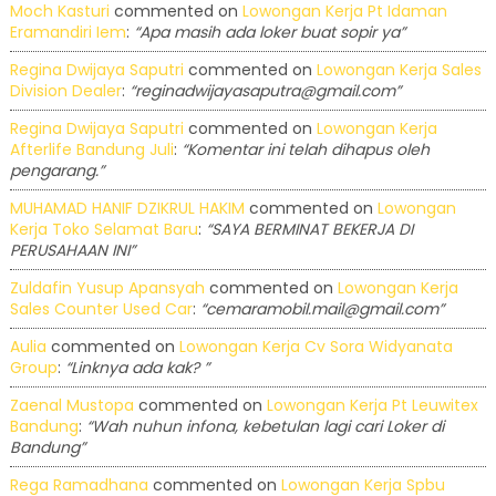
Moch Kasturi
commented on
Lowongan Kerja Pt Idaman
Eramandiri Iem
:
“Apa masih ada loker buat sopir ya”
Regina Dwijaya Saputri
commented on
Lowongan Kerja Sales
Division Dealer
:
“reginadwijayasaputra@gmail.com”
Regina Dwijaya Saputri
commented on
Lowongan Kerja
Afterlife Bandung Juli
:
“Komentar ini telah dihapus oleh
pengarang.”
MUHAMAD HANIF DZIKRUL HAKIM
commented on
Lowongan
Kerja Toko Selamat Baru
:
“SAYA BERMINAT BEKERJA DI
PERUSAHAAN INI”
Zuldafin Yusup Apansyah
commented on
Lowongan Kerja
Sales Counter Used Car
:
“cemaramobil.mail@gmail.com”
Aulia
commented on
Lowongan Kerja Cv Sora Widyanata
Group
:
“Linknya ada kak? ”
Zaenal Mustopa
commented on
Lowongan Kerja Pt Leuwitex
Bandung
:
“Wah nuhun infona, kebetulan lagi cari Loker di
Bandung”
Rega Ramadhana
commented on
Lowongan Kerja Spbu