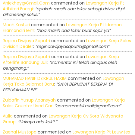
Aniekhey@gmail.com
commented on
Lowongan Kerja Pt
Adhikari Energi
:
“apakah masih ada loker sebagi driver di pt
aikarienegi solusi”
Moch Kasturi
commented on
Lowongan Kerja Pt Idaman
Eramandiri Iem
:
“Apa masih ada loker buat sopir ya”
Regina Dwijaya Saputri
commented on
Lowongan Kerja Sales
Division Dealer
:
“reginadwijayasaputra@gmail.com”
Regina Dwijaya Saputri
commented on
Lowongan Kerja
Afterlife Bandung Juli
:
“Komentar ini telah dihapus oleh
pengarang.”
MUHAMAD HANIF DZIKRUL HAKIM
commented on
Lowongan
Kerja Toko Selamat Baru
:
“SAYA BERMINAT BEKERJA DI
PERUSAHAAN INI”
Zuldafin Yusup Apansyah
commented on
Lowongan Kerja
Sales Counter Used Car
:
“cemaramobil.mail@gmail.com”
Aulia
commented on
Lowongan Kerja Cv Sora Widyanata
Group
:
“Linknya ada kak? ”
Zaenal Mustopa
commented on
Lowongan Kerja Pt Leuwitex