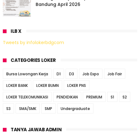
Bandung April 2026
ILB X
Tweets by infolokerbdgcom
CATEGORIES LOKER
Bursa Lowongan Kerja
D1
D3
Job Expo
Job Fair
LOKER BANK
LOKER BUMN
LOKER PNS
LOKER TELEKOMUNIKASI
PENDIDIKAN
PREMIUM
S1
S2
S3
SMA/SMK
SMP
Undergraduate
TANYA JAWAB ADMIN