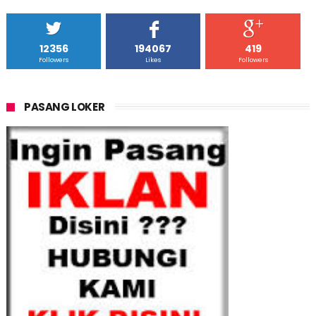
12356
194067
419
Followers
Likes
Followers
PASANG LOKER