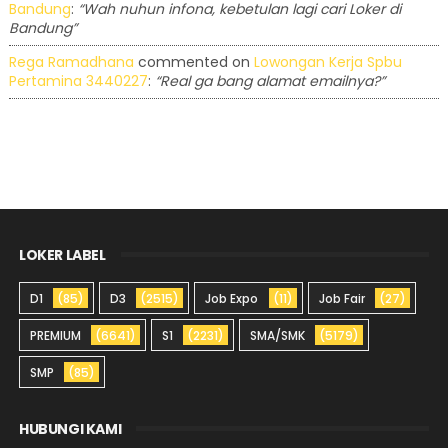
Bandung
:
“Wah nuhun infona, kebetulan lagi cari Loker di
Bandung”
Rega Ramadhana
commented on
Lowongan Kerja Spbu
Pertamina 3440227
:
“Real ga bang alamat emailnya?”
LOKER LABEL
D1
(85)
D3
(2515)
Job Expo
(11)
Job Fair
(27)
PREMIUM
(6641)
S1
(2231)
SMA/SMK
(5179)
SMP
(85)
HUBUNGI KAMI