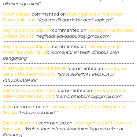
aikarienegi solusi”
Moch Kasturi
commented on
Lowongan Kerja Pt Idaman
Eramandiri Iem
:
“Apa masih ada loker buat sopir ya”
Regina Dwijaya Saputri
commented on
Lowongan Kerja Sales
Division Dealer
:
“reginadwijayasaputra@gmail.com”
Regina Dwijaya Saputri
commented on
Lowongan Kerja
Afterlife Bandung Juli
:
“Komentar ini telah dihapus oleh
pengarang.”
MUHAMAD HANIF DZIKRUL HAKIM
commented on
Lowongan
Kerja Toko Selamat Baru
:
“SAYA BERMINAT BEKERJA DI
PERUSAHAAN INI”
Zuldafin Yusup Apansyah
commented on
Lowongan Kerja
Sales Counter Used Car
:
“cemaramobil.mail@gmail.com”
Aulia
commented on
Lowongan Kerja Cv Sora Widyanata
Group
:
“Linknya ada kak? ”
Zaenal Mustopa
commented on
Lowongan Kerja Pt Leuwitex
Bandung
:
“Wah nuhun infona, kebetulan lagi cari Loker di
Bandung”