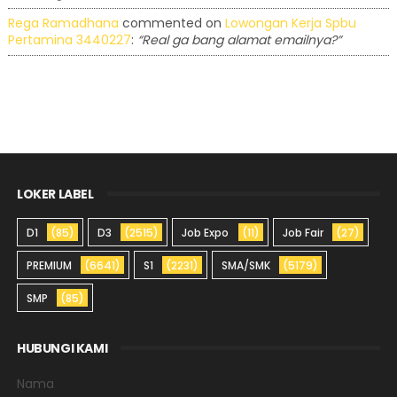
Rega Ramadhana
commented on
Lowongan Kerja Spbu
Pertamina 3440227
:
“Real ga bang alamat emailnya?”
LOKER LABEL
D1
(85)
D3
(2515)
Job Expo
(11)
Job Fair
(27)
PREMIUM
(6641)
S1
(2231)
SMA/SMK
(5179)
SMP
(85)
HUBUNGI KAMI
Nama