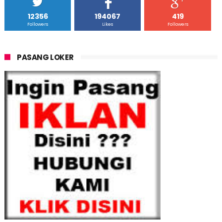
12356
194067
419
Followers
Likes
Followers
PASANG LOKER