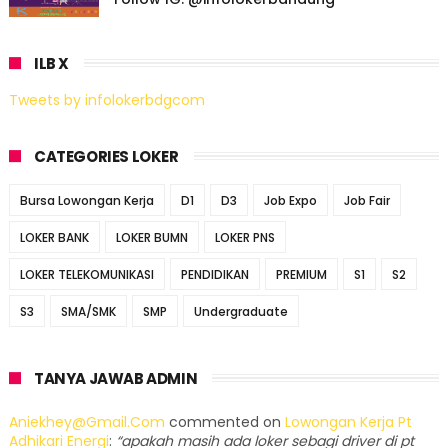
ILB X
Tweets by infolokerbdgcom
CATEGORIES LOKER
Bursa Lowongan Kerja
D1
D3
Job Expo
Job Fair
LOKER BANK
LOKER BUMN
LOKER PNS
LOKER TELEKOMUNIKASI
PENDIDIKAN
PREMIUM
S1
S2
S3
SMA/SMK
SMP
Undergraduate
TANYA JAWAB ADMIN
Aniekhey@gmail.com
commented on
Lowongan Kerja Pt
Adhikari Energi
:
“apakah masih ada loker sebagi driver di pt