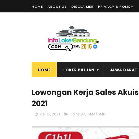
HOME
ABOUT US
DISCLAIMER
PRIVACY & POLICY
HOME
LOKER PILIHAN
JAWA BARAT
Lowongan Kerja Sales Akuisi
2021
Mei 19, 2021
PREMIUM
,
SMA/SMK