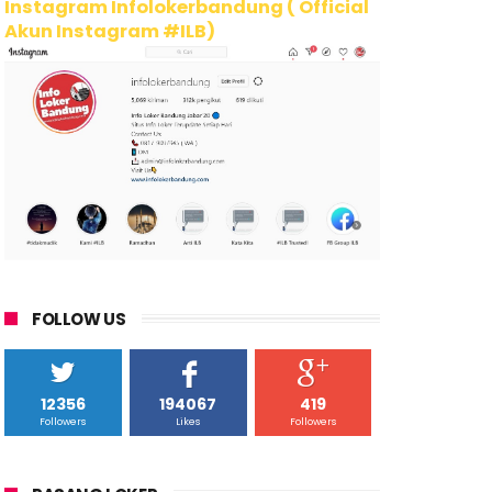
Instagram Infolokerbandung ( Official
Akun Instagram #ILB)
FOLLOW US
12356
194067
419
Followers
Likes
Followers