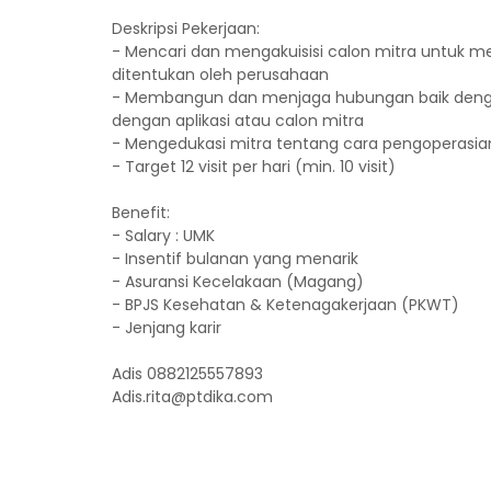
Deskripsi Pekerjaan:
- Mencari dan mengakuisisi calon mitra untuk men
ditentukan oleh perusahaan
- Membangun dan menjaga hubungan baik denga
dengan aplikasi atau calon mitra
- Mengedukasi mitra tentang cara pengoperasian a
- Target 12 visit per hari (min. 10 visit)
Benefit:
- Salary : UMK
- Insentif bulanan yang menarik
- Asuransi Kecelakaan (Magang)
- BPJS Kesehatan & Ketenagakerjaan (PKWT)
- Jenjang karir
Adis 0882125557893
Adis.rita@ptdika.com