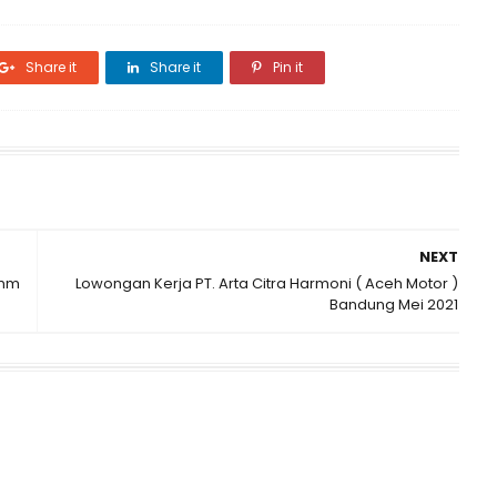
Share it
Share it
Pin it
NEXT
omm
Lowongan Kerja PT. Arta Citra Harmoni ( Aceh Motor )
Bandung Mei 2021