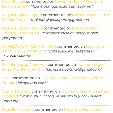
Moch Kasturi
commented on
Lowongan Kerja Pt Idaman
Eramandiri Iem
:
“Apa masih ada loker buat sopir ya”
Regina Dwijaya Saputri
commented on
Lowongan Kerja Sales
Division Dealer
:
“reginadwijayasaputra@gmail.com”
Regina Dwijaya Saputri
commented on
Lowongan Kerja
Afterlife Bandung Juli
:
“Komentar ini telah dihapus oleh
pengarang.”
MUHAMAD HANIF DZIKRUL HAKIM
commented on
Lowongan
Kerja Toko Selamat Baru
:
“SAYA BERMINAT BEKERJA DI
PERUSAHAAN INI”
Zuldafin Yusup Apansyah
commented on
Lowongan Kerja
Sales Counter Used Car
:
“cemaramobil.mail@gmail.com”
Aulia
commented on
Lowongan Kerja Cv Sora Widyanata
Group
:
“Linknya ada kak? ”
Zaenal Mustopa
commented on
Lowongan Kerja Pt Leuwitex
Bandung
:
“Wah nuhun infona, kebetulan lagi cari Loker di
Bandung”
Rega Ramadhana
commented on
Lowongan Kerja Spbu