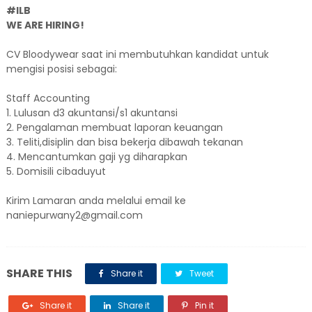
#ILB
WE ARE HIRING!
CV Bloodywear saat ini membutuhkan kandidat untuk
mengisi posisi sebagai:
Staff Accounting
1. Lulusan d3 akuntansi/s1 akuntansi
2. Pengalaman membuat laporan keuangan
3. Teliti,disiplin dan bisa bekerja dibawah tekanan
4. Mencantumkan gaji yg diharapkan
5. Domisili cibaduyut
Kirim Lamaran anda melalui email ke
naniepurwany2@gmail.com
SHARE THIS
Share it
Tweet
Share it
Share it
Pin it