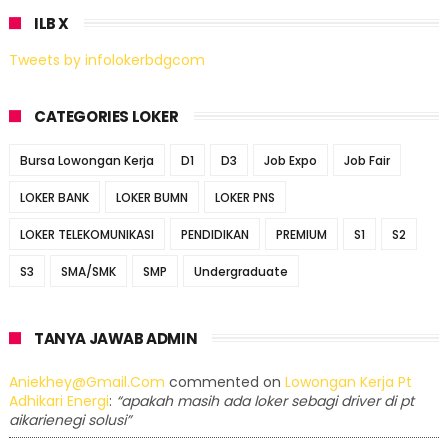
ILB X
Tweets by infolokerbdgcom
CATEGORIES LOKER
Bursa Lowongan Kerja
D1
D3
Job Expo
Job Fair
LOKER BANK
LOKER BUMN
LOKER PNS
LOKER TELEKOMUNIKASI
PENDIDIKAN
PREMIUM
S1
S2
S3
SMA/SMK
SMP
Undergraduate
TANYA JAWAB ADMIN
Aniekhey@gmail.com
commented on
Lowongan Kerja Pt
Adhikari Energi
:
“apakah masih ada loker sebagi driver di pt
aikarienegi solusi”