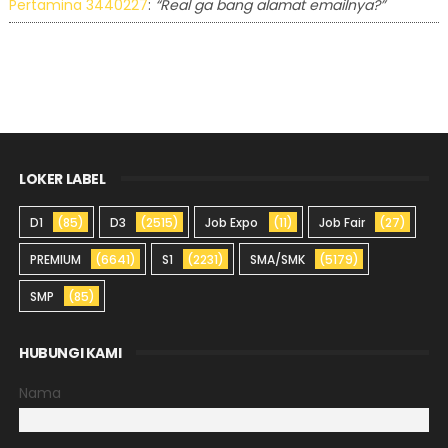
Pertamina 3440227
:
“Real ga bang alamat emailnya?”
LOKER LABEL
D1
(85)
D3
(2515)
Job Expo
(11)
Job Fair
(27)
PREMIUM
(6641)
S1
(2231)
SMA/SMK
(5179)
SMP
(85)
HUBUNGI KAMI
Nama