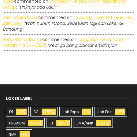
Aulia
commented on
Lowongan Kerja Cv Sora Widyanata
Group
:
“Linknya ada kak? ”
Zaenal Mustopa
commented on
Lowongan Kerja Pt Leuwitex
Bandung
:
“Wah nuhun infona, kebetulan lagi cari Loker di
Bandung”
Rega Ramadhana
commented on
Lowongan Kerja Spbu
Pertamina 3440227
:
“Real ga bang alamat emailnya?”
LOKER LABEL
D1
(85)
D3
(2515)
Job Expo
(11)
Job Fair
(27)
PREMIUM
(6641)
S1
(2231)
SMA/SMK
(5179)
SMP
(85)