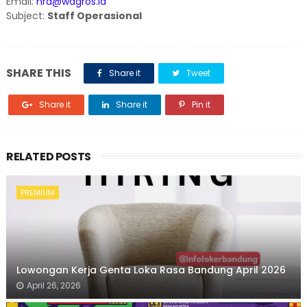
Email:
hrd@wagros.id
Subject:
Staff Operasional
SHARE THIS
Share it
Tweet
Share it
Share it
Pin it
RELATED POSTS
PREMIUM
Lowongan Kerja Genta Loka Rasa Bandung April 2026
April 26, 2026