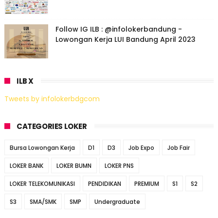
Follow IG ILB : @infolokerbandung -
Lowongan Kerja LUI Bandung April 2023
ILB X
Tweets by infolokerbdgcom
CATEGORIES LOKER
Bursa Lowongan Kerja
D1
D3
Job Expo
Job Fair
LOKER BANK
LOKER BUMN
LOKER PNS
LOKER TELEKOMUNIKASI
PENDIDIKAN
PREMIUM
S1
S2
S3
SMA/SMK
SMP
Undergraduate