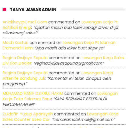
TANYA JAWAB ADMIN
Aniekhey@gmail.com
commented on
Lowongan Kerja Pt
Adhikari Energi
:
“apakah masih ada loker sebagi driver di pt
aikarienegi solusi”
Moch Kasturi
commented on
Lowongan Kerja Pt Idaman
Eramandiri Iem
:
“Apa masih ada loker buat sopir ya”
Regina Dwijaya Saputri
commented on
Lowongan Kerja Sales
Division Dealer
:
“reginadwijayasaputra@gmail.com”
Regina Dwijaya Saputri
commented on
Lowongan Kerja
Afterlife Bandung Juli
:
“Komentar ini telah dihapus oleh
pengarang.”
MUHAMAD HANIF DZIKRUL HAKIM
commented on
Lowongan
Kerja Toko Selamat Baru
:
“SAYA BERMINAT BEKERJA DI
PERUSAHAAN INI”
Zuldafin Yusup Apansyah
commented on
Lowongan Kerja
Sales Counter Used Car
:
“cemaramobil.mail@gmail.com”