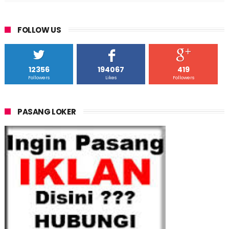
FOLLOW US
12356
194067
419
Followers
Likes
Followers
PASANG LOKER