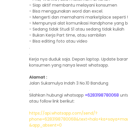
- Siap aktif membantu melayani konsumen
- Bisa menggunakan word dan excel.
- Mengerti dan memahami marketplace seperti to
- Mempunyai alat komunikasi Handphone yang b
- Sedang tidak Studi S1 atau sedang tidak kuliah
- Bukan Kerja Part time, atau sambilan
- Bisa editing foto atau video
.
.
Kerja nya duduk saja. Depan laptop. Update bar
konsumen yang nanya lewat whatsapp.
Alamat :
Jalan Sukamulya Indah 3 No.10 Bandung
.
Silahkan hubungi whatsapp
+6283198780068
untu
atau follow link berikut:
https://api.whatsapp.com/send/?
phone=6283198780068&text=halo+ka+saya+mau
&app_absent=0