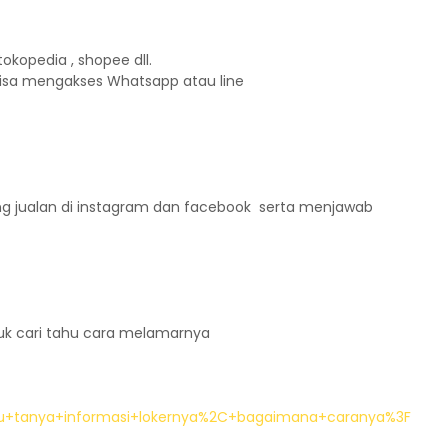
kopedia , shopee dll.
isa mengakses Whatsapp atau line
ang jualan di instagram dan facebook serta menjawab
k cari tahu cara melamarnya
+tanya+informasi+lokernya%2C+bagaimana+caranya%3F