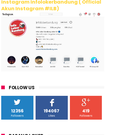
Instagram Infolokerbandung ( Official
Akun Instagram #ILB)
FOLLOW US
12356
194067
419
Followers
Likes
Followers