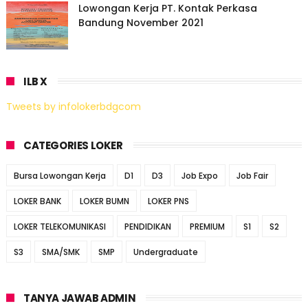
Lowongan Kerja PT. Kontak Perkasa
Bandung November 2021
ILB X
Tweets by infolokerbdgcom
CATEGORIES LOKER
Bursa Lowongan Kerja
D1
D3
Job Expo
Job Fair
LOKER BANK
LOKER BUMN
LOKER PNS
LOKER TELEKOMUNIKASI
PENDIDIKAN
PREMIUM
S1
S2
S3
SMA/SMK
SMP
Undergraduate
TANYA JAWAB ADMIN