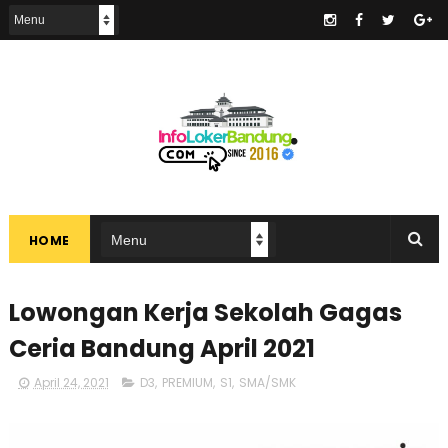
.
HOME
Lowongan Kerja Sekolah Gagas
Ceria Bandung April 2021
April 24, 2021
D3
,
PREMIUM
,
S1
,
SMA/SMK