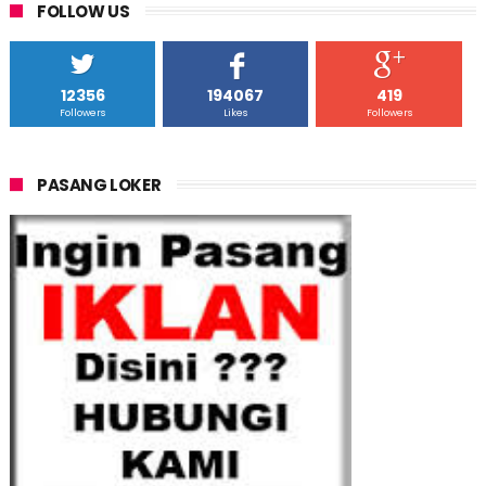
FOLLOW US
12356
194067
419
Followers
Likes
Followers
PASANG LOKER