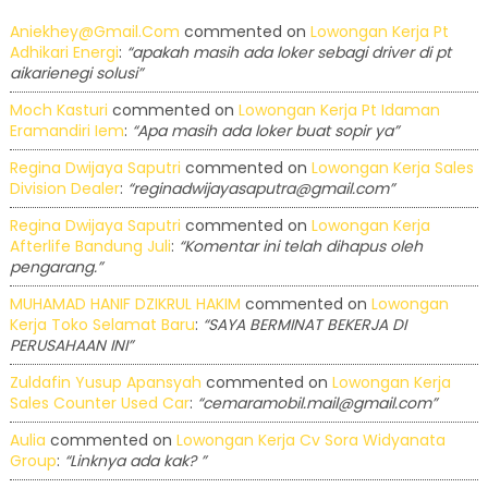
Aniekhey@gmail.com
commented on
Lowongan Kerja Pt
Adhikari Energi
:
“apakah masih ada loker sebagi driver di pt
aikarienegi solusi”
Moch Kasturi
commented on
Lowongan Kerja Pt Idaman
Eramandiri Iem
:
“Apa masih ada loker buat sopir ya”
Regina Dwijaya Saputri
commented on
Lowongan Kerja Sales
Division Dealer
:
“reginadwijayasaputra@gmail.com”
Regina Dwijaya Saputri
commented on
Lowongan Kerja
Afterlife Bandung Juli
:
“Komentar ini telah dihapus oleh
pengarang.”
MUHAMAD HANIF DZIKRUL HAKIM
commented on
Lowongan
Kerja Toko Selamat Baru
:
“SAYA BERMINAT BEKERJA DI
PERUSAHAAN INI”
Zuldafin Yusup Apansyah
commented on
Lowongan Kerja
Sales Counter Used Car
:
“cemaramobil.mail@gmail.com”
Aulia
commented on
Lowongan Kerja Cv Sora Widyanata
Group
:
“Linknya ada kak? ”