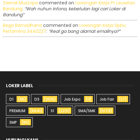
Zaenal Mustopa
commented on
Lowongan Kerja Pt Leuwitex
Bandung
:
“Wah nuhun infona, kebetulan lagi cari Loker di
Bandung”
Rega Ramadhana
commented on
Lowongan Kerja Spbu
Pertamina 3440227
:
“Real ga bang alamat emailnya?”
LOKER LABEL
D1
(85)
D3
(2515)
Job Expo
(11)
Job Fair
(27)
PREMIUM
(6641)
S1
(2231)
SMA/SMK
(5179)
SMP
(85)
HUBUNGI KAMI