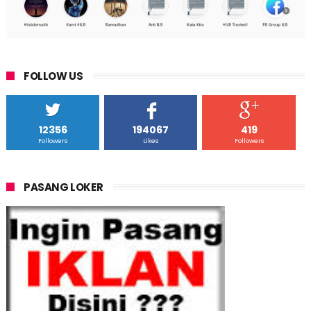
FOLLOW US
12356
194067
419
Followers
Likes
Followers
PASANG LOKER