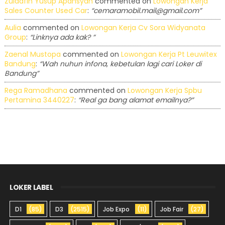
Zuldafin Yusup Apansyah
commented on
Lowongan Kerja
Sales Counter Used Car
:
“cemaramobil.mail@gmail.com”
Aulia
commented on
Lowongan Kerja Cv Sora Widyanata
Group
:
“Linknya ada kak? ”
Zaenal Mustopa
commented on
Lowongan Kerja Pt Leuwitex
Bandung
:
“Wah nuhun infona, kebetulan lagi cari Loker di
Bandung”
Rega Ramadhana
commented on
Lowongan Kerja Spbu
Pertamina 3440227
:
“Real ga bang alamat emailnya?”
LOKER LABEL
D1
(85)
D3
(2515)
Job Expo
(11)
Job Fair
(27)