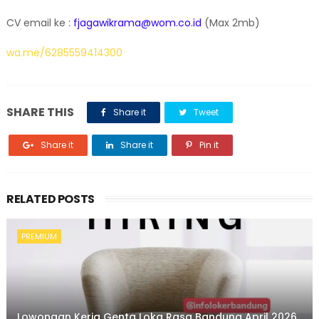
CV email ke :
fjagawikrama@wom.co.id
(Max 2mb)
wa.me/6285559414300
SHARE THIS
Share it
Tweet
Share it
Share it
Pin it
RELATED POSTS
PREMIUM
Lowongan Kerja Genta Loka Rasa Bandung April 2026