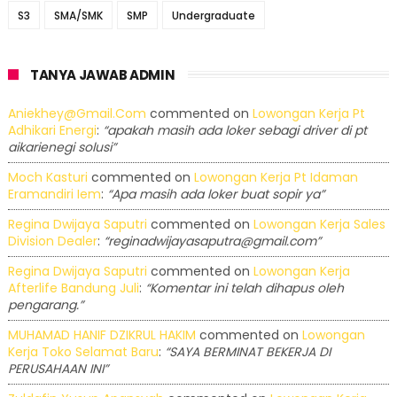
S3
SMA/SMK
SMP
Undergraduate
TANYA JAWAB ADMIN
Aniekhey@gmail.com
commented on
Lowongan Kerja Pt
Adhikari Energi
:
“apakah masih ada loker sebagi driver di pt
aikarienegi solusi”
Moch Kasturi
commented on
Lowongan Kerja Pt Idaman
Eramandiri Iem
:
“Apa masih ada loker buat sopir ya”
Regina Dwijaya Saputri
commented on
Lowongan Kerja Sales
Division Dealer
:
“reginadwijayasaputra@gmail.com”
Regina Dwijaya Saputri
commented on
Lowongan Kerja
Afterlife Bandung Juli
:
“Komentar ini telah dihapus oleh
pengarang.”
MUHAMAD HANIF DZIKRUL HAKIM
commented on
Lowongan
Kerja Toko Selamat Baru
:
“SAYA BERMINAT BEKERJA DI
PERUSAHAAN INI”