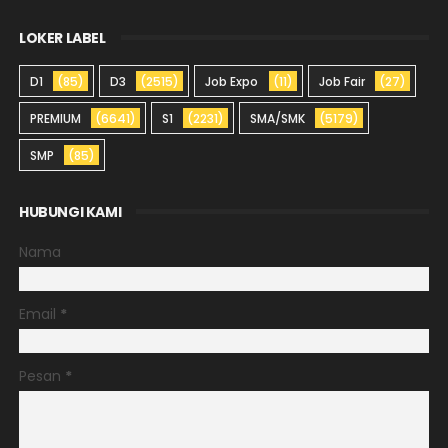
LOKER LABEL
D1
(85)
D3
(2515)
Job Expo
(11)
Job Fair
(27)
PREMIUM
(6641)
S1
(2231)
SMA/SMK
(5179)
SMP
(85)
HUBUNGI KAMI
Nama
Email
*
Pesan
*