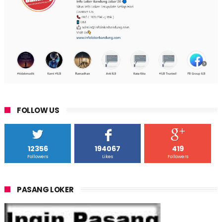
FOLLOW US
12356
194067
419
Followers
Likes
Followers
PASANG LOKER