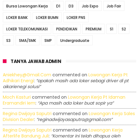
Bursa Lowongan Kerja
D1
D3
Job Expo
Job Fair
LOKER BANK
LOKER BUMN
LOKER PNS
LOKER TELEKOMUNIKASI
PENDIDIKAN
PREMIUM
S1
S2
S3
SMA/SMK
SMP
Undergraduate
TANYA JAWAB ADMIN
Aniekhey@gmail.com
commented on
Lowongan Kerja Pt
Adhikari Energi
:
“apakah masih ada loker sebagi driver di pt
aikarienegi solusi”
Moch Kasturi
commented on
Lowongan Kerja Pt Idaman
Eramandiri Iem
:
“Apa masih ada loker buat sopir ya”
Regina Dwijaya Saputri
commented on
Lowongan Kerja Sales
Division Dealer
:
“reginadwijayasaputra@gmail.com”
Regina Dwijaya Saputri
commented on
Lowongan Kerja
Afterlife Bandung Juli
:
“Komentar ini telah dihapus oleh