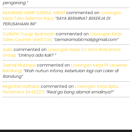
pengarang.”
MUHAMAD HANIF DZIKRUL HAKIM
commented on
Lowongan
Kerja Toko Selamat Baru
:
“SAYA BERMINAT BEKERJA DI
PERUSAHAAN INI”
Zuldafin Yusup Apansyah
commented on
Lowongan Kerja
Sales Counter Used Car
:
“cemaramobil.mail@gmail.com”
Aulia
commented on
Lowongan Kerja Cv Sora Widyanata
Group
:
“Linknya ada kak? ”
Zaenal Mustopa
commented on
Lowongan Kerja Pt Leuwitex
Bandung
:
“Wah nuhun infona, kebetulan lagi cari Loker di
Bandung”
Rega Ramadhana
commented on
Lowongan Kerja Spbu
Pertamina 3440227
:
“Real ga bang alamat emailnya?”