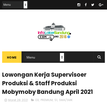
.
HOME
Lowongan Kerja Supervisoer
Produksi & Staff Produksi
Mobymoby Bandung April 2021
Maret 28, 2021
D3
,
PREMIUM
,
S1
,
SMA/SMK