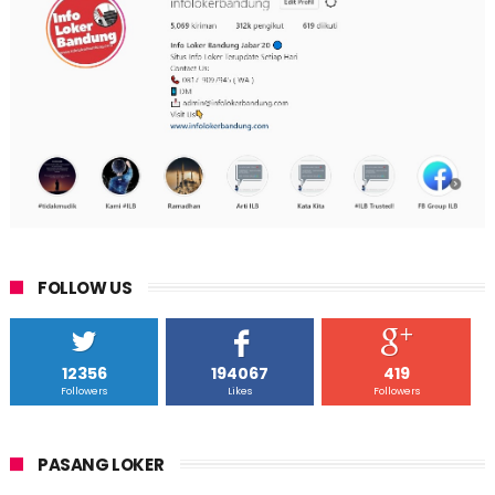
FOLLOW US
12356
194067
419
Followers
Likes
Followers
PASANG LOKER