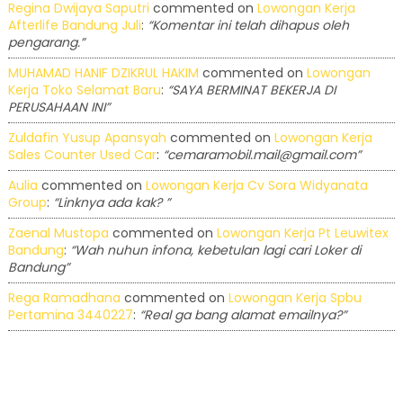
Regina Dwijaya Saputri
commented on
Lowongan Kerja
Afterlife Bandung Juli
:
“Komentar ini telah dihapus oleh
pengarang.”
MUHAMAD HANIF DZIKRUL HAKIM
commented on
Lowongan
Kerja Toko Selamat Baru
:
“SAYA BERMINAT BEKERJA DI
PERUSAHAAN INI”
Zuldafin Yusup Apansyah
commented on
Lowongan Kerja
Sales Counter Used Car
:
“cemaramobil.mail@gmail.com”
Aulia
commented on
Lowongan Kerja Cv Sora Widyanata
Group
:
“Linknya ada kak? ”
Zaenal Mustopa
commented on
Lowongan Kerja Pt Leuwitex
Bandung
:
“Wah nuhun infona, kebetulan lagi cari Loker di
Bandung”
Rega Ramadhana
commented on
Lowongan Kerja Spbu
Pertamina 3440227
:
“Real ga bang alamat emailnya?”