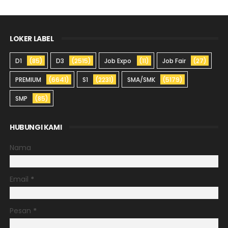
LOKER LABEL
D1
(85)
D3
(2515)
Job Expo
(11)
Job Fair
(27)
PREMIUM
(6641)
S1
(2231)
SMA/SMK
(5179)
SMP
(85)
HUBUNGI KAMI
Nama
Email
*
Pesan
*