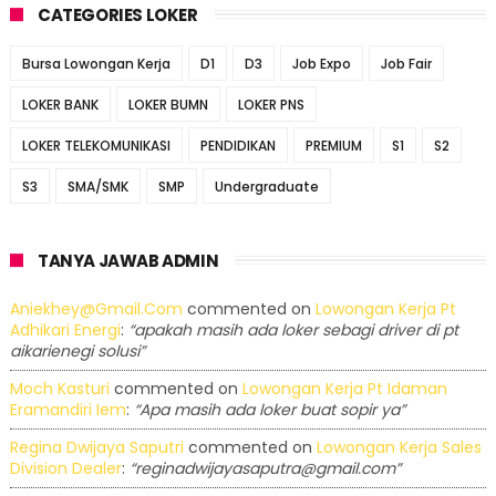
CATEGORIES LOKER
Bursa Lowongan Kerja
D1
D3
Job Expo
Job Fair
LOKER BANK
LOKER BUMN
LOKER PNS
LOKER TELEKOMUNIKASI
PENDIDIKAN
PREMIUM
S1
S2
S3
SMA/SMK
SMP
Undergraduate
TANYA JAWAB ADMIN
Aniekhey@gmail.com
commented on
Lowongan Kerja Pt
Adhikari Energi
:
“apakah masih ada loker sebagi driver di pt
aikarienegi solusi”
Moch Kasturi
commented on
Lowongan Kerja Pt Idaman
Eramandiri Iem
:
“Apa masih ada loker buat sopir ya”
Regina Dwijaya Saputri
commented on
Lowongan Kerja Sales
Division Dealer
:
“reginadwijayasaputra@gmail.com”