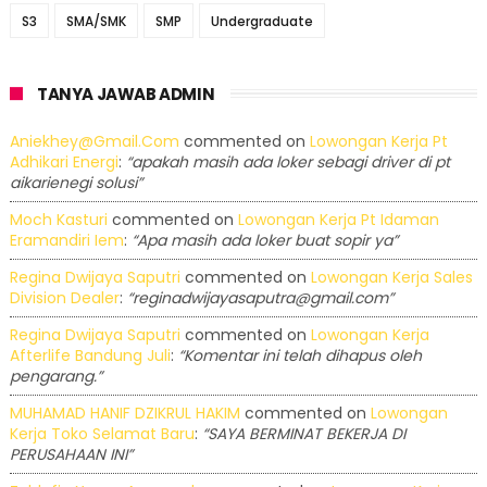
S3
SMA/SMK
SMP
Undergraduate
TANYA JAWAB ADMIN
Aniekhey@gmail.com
commented on
Lowongan Kerja Pt
Adhikari Energi
:
“apakah masih ada loker sebagi driver di pt
aikarienegi solusi”
Moch Kasturi
commented on
Lowongan Kerja Pt Idaman
Eramandiri Iem
:
“Apa masih ada loker buat sopir ya”
Regina Dwijaya Saputri
commented on
Lowongan Kerja Sales
Division Dealer
:
“reginadwijayasaputra@gmail.com”
Regina Dwijaya Saputri
commented on
Lowongan Kerja
Afterlife Bandung Juli
:
“Komentar ini telah dihapus oleh
pengarang.”
MUHAMAD HANIF DZIKRUL HAKIM
commented on
Lowongan
Kerja Toko Selamat Baru
:
“SAYA BERMINAT BEKERJA DI
PERUSAHAAN INI”