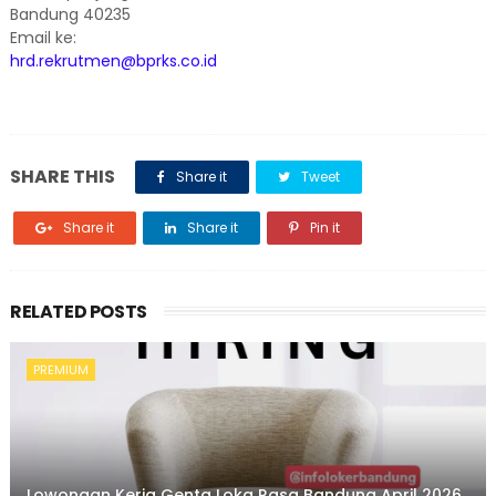
Bandung 40235
Email ke:
hrd.rekrutmen@bprks.co.id
SHARE THIS
Share it
Tweet
Share it
Share it
Pin it
RELATED POSTS
PREMIUM
Lowongan Kerja Genta Loka Rasa Bandung April 2026