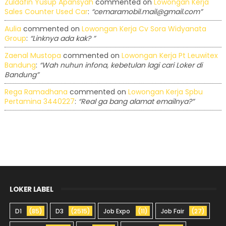
Zuldafin Yusup Apansyah
commented on
Lowongan Kerja
Sales Counter Used Car
:
“cemaramobil.mail@gmail.com”
Aulia
commented on
Lowongan Kerja Cv Sora Widyanata
Group
:
“Linknya ada kak? ”
Zaenal Mustopa
commented on
Lowongan Kerja Pt Leuwitex
Bandung
:
“Wah nuhun infona, kebetulan lagi cari Loker di
Bandung”
Rega Ramadhana
commented on
Lowongan Kerja Spbu
Pertamina 3440227
:
“Real ga bang alamat emailnya?”
LOKER LABEL
D1
(85)
D3
(2515)
Job Expo
(11)
Job Fair
(27)