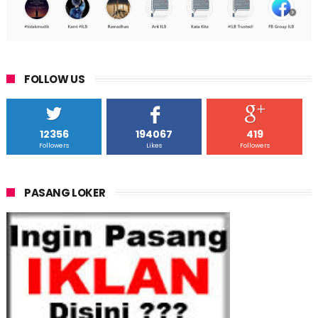
FOLLOW US
12356
194067
419
Followers
Likes
Followers
PASANG LOKER