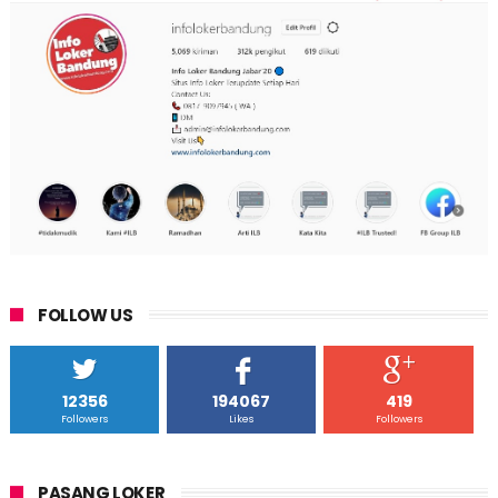
FOLLOW US
12356
194067
419
Followers
Likes
Followers
PASANG LOKER