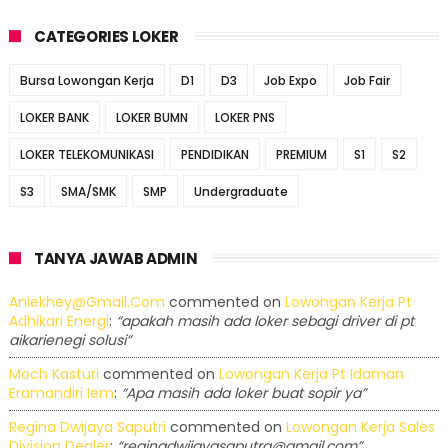
CATEGORIES LOKER
Bursa Lowongan Kerja
D1
D3
Job Expo
Job Fair
LOKER BANK
LOKER BUMN
LOKER PNS
LOKER TELEKOMUNIKASI
PENDIDIKAN
PREMIUM
S1
S2
S3
SMA/SMK
SMP
Undergraduate
TANYA JAWAB ADMIN
Aniekhey@gmail.com
commented on
Lowongan Kerja Pt
Adhikari Energi
:
“apakah masih ada loker sebagi driver di pt
aikarienegi solusi”
Moch Kasturi
commented on
Lowongan Kerja Pt Idaman
Eramandiri Iem
:
“Apa masih ada loker buat sopir ya”
Regina Dwijaya Saputri
commented on
Lowongan Kerja Sales
Division Dealer
:
“reginadwijayasaputra@gmail.com”