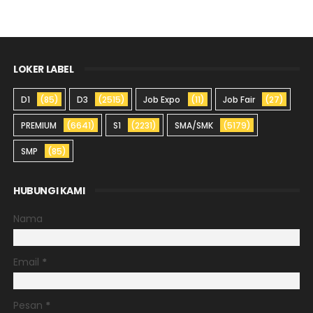
LOKER LABEL
D1
(85)
D3
(2515)
Job Expo
(11)
Job Fair
(27)
PREMIUM
(6641)
S1
(2231)
SMA/SMK
(5179)
SMP
(85)
HUBUNGI KAMI
Nama
Email
*
Pesan
*