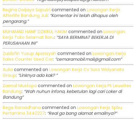
Regina Dwijaya Saputri
commented on
Lowongan Kerja
Afterlife Bandung Juli
:
“Komentar ini telah dihapus oleh
pengarang.”
MUHAMAD HANIF DZIKRUL HAKIM
commented on
Lowongan
Kerja Toko Selamat Baru
:
“SAYA BERMINAT BEKERJA DI
PERUSAHAAN INI”
Zuldafin Yusup Apansyah
commented on
Lowongan Kerja
Sales Counter Used Car
:
“cemaramobil.mail@gmail.com”
Aulia
commented on
Lowongan Kerja Cv Sora Widyanata
Group
:
“Linknya ada kak? ”
Zaenal Mustopa
commented on
Lowongan Kerja Pt Leuwitex
Bandung
:
“Wah nuhun infona, kebetulan lagi cari Loker di
Bandung”
Rega Ramadhana
commented on
Lowongan Kerja Spbu
Pertamina 3440227
:
“Real ga bang alamat emailnya?”