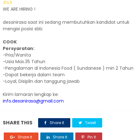
#ILB
WE ARE HIRING !
desanirasa saat ini sedang membutuhkan kandidat untuk
mengisi posisi sbb:
COOK
Persyaratan:
-Pria/Wanita
-Usia Max.35 Tahun
-Pengalaman di Indonesia Food ( Sundanese ) min 2 Tahun
-Dapat bekerja dalam team
-Loyal, Disiplin dan tanggung jawab
Kirim lamaran lengkap ke:
info.desanirasa@gmail.com
SHARE THIS
Share it
Tweet
Share it
Share it
Pin it