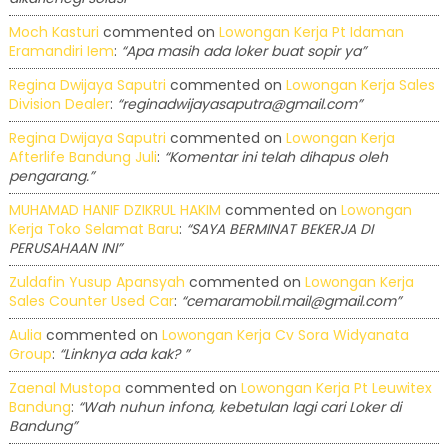
Moch Kasturi
commented on
Lowongan Kerja Pt Idaman
Eramandiri Iem
:
“Apa masih ada loker buat sopir ya”
Regina Dwijaya Saputri
commented on
Lowongan Kerja Sales
Division Dealer
:
“reginadwijayasaputra@gmail.com”
Regina Dwijaya Saputri
commented on
Lowongan Kerja
Afterlife Bandung Juli
:
“Komentar ini telah dihapus oleh
pengarang.”
MUHAMAD HANIF DZIKRUL HAKIM
commented on
Lowongan
Kerja Toko Selamat Baru
:
“SAYA BERMINAT BEKERJA DI
PERUSAHAAN INI”
Zuldafin Yusup Apansyah
commented on
Lowongan Kerja
Sales Counter Used Car
:
“cemaramobil.mail@gmail.com”
Aulia
commented on
Lowongan Kerja Cv Sora Widyanata
Group
:
“Linknya ada kak? ”
Zaenal Mustopa
commented on
Lowongan Kerja Pt Leuwitex
Bandung
:
“Wah nuhun infona, kebetulan lagi cari Loker di
Bandung”