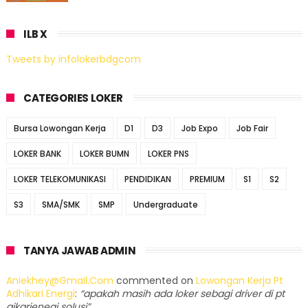
ILB X
Tweets by infolokerbdgcom
CATEGORIES LOKER
Bursa Lowongan Kerja
D1
D3
Job Expo
Job Fair
LOKER BANK
LOKER BUMN
LOKER PNS
LOKER TELEKOMUNIKASI
PENDIDIKAN
PREMIUM
S1
S2
S3
SMA/SMK
SMP
Undergraduate
TANYA JAWAB ADMIN
Aniekhey@gmail.com
commented on
Lowongan Kerja Pt
Adhikari Energi
:
“apakah masih ada loker sebagi driver di pt
aikarienegi solusi”