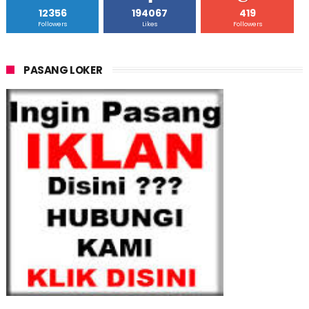
12356
194067
419
Followers
Likes
Followers
PASANG LOKER