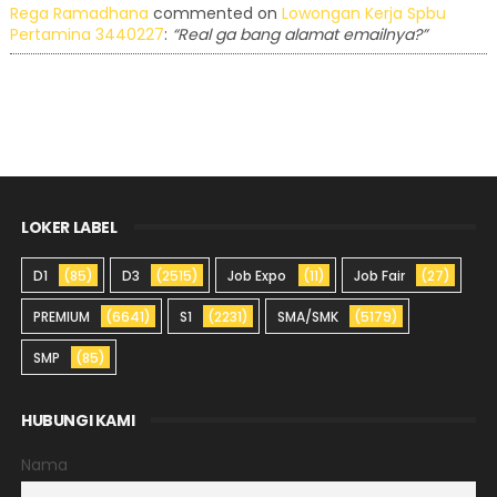
Rega Ramadhana
commented on
Lowongan Kerja Spbu
Pertamina 3440227
:
“Real ga bang alamat emailnya?”
LOKER LABEL
D1
(85)
D3
(2515)
Job Expo
(11)
Job Fair
(27)
PREMIUM
(6641)
S1
(2231)
SMA/SMK
(5179)
SMP
(85)
HUBUNGI KAMI
Nama