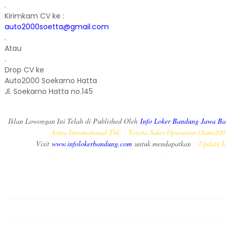
.
Kirimkam CV ke :
auto2000soetta@gmail.com
.
Atau
.
Drop CV ke
Auto2000 Soekarno Hatta
Jl. Soekarno Hatta no.145
Iklan Lowongan Ini Telah di Published Oleh
Info Loker Bandung Jawa Bar
Astra International Tbk. - Toyota Sales Operation (Auto20
Visit
www.infolokerbandung.com
untuk mendapatkan
Update In