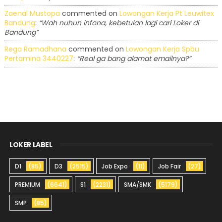
Zaenal Mustopa
commented on
Lowongan Kerja Pt Leuwitex
Bandung
:
“Wah nuhun infona, kebetulan lagi cari Loker di
Bandung”
Rega Ramadhana
commented on
Lowongan Kerja Spbu
Pertamina 3440227
:
“Real ga bang alamat emailnya?”
LOKER LABEL
D1
(85)
D3
(2515)
Job Expo
(11)
Job Fair
(27)
PREMIUM
(6641)
S1
(2231)
SMA/SMK
(5179)
SMP
(85)