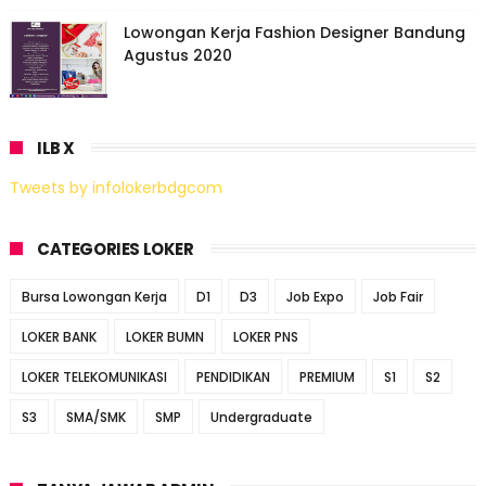
Lowongan Kerja Fashion Designer Bandung
Agustus 2020
ILB X
Tweets by infolokerbdgcom
CATEGORIES LOKER
Bursa Lowongan Kerja
D1
D3
Job Expo
Job Fair
LOKER BANK
LOKER BUMN
LOKER PNS
LOKER TELEKOMUNIKASI
PENDIDIKAN
PREMIUM
S1
S2
S3
SMA/SMK
SMP
Undergraduate