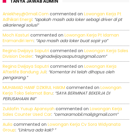
TANYA JAWAB ADMIN
Aniekhey@gmail.com
commented on
Lowongan Kerja Pt
Adhikari Energi
:
“apakah masih ada loker sebagi driver di pt
aikarienegi solusi”
Moch Kasturi
commented on
Lowongan Kerja Pt Idaman
Eramandiri Iem
:
“Apa masih ada loker buat sopir ya”
Regina Dwijaya Saputri
commented on
Lowongan Kerja Sales
Division Dealer
:
“reginadwijayasaputra@gmail.com”
Regina Dwijaya Saputri
commented on
Lowongan Kerja
Afterlife Bandung Juli
:
“Komentar ini telah dihapus oleh
pengarang.”
MUHAMAD HANIF DZIKRUL HAKIM
commented on
Lowongan
Kerja Toko Selamat Baru
:
“SAYA BERMINAT BEKERJA DI
PERUSAHAAN INI”
Zuldafin Yusup Apansyah
commented on
Lowongan Kerja
Sales Counter Used Car
:
“cemaramobil.mail@gmail.com”
Aulia
commented on
Lowongan Kerja Cv Sora Widyanata
Group
:
“Linknya ada kak? ”