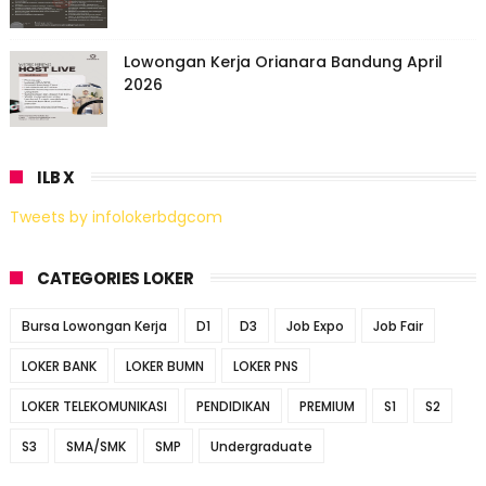
Lowongan Kerja Orianara Bandung April
2026
ILB X
Tweets by infolokerbdgcom
CATEGORIES LOKER
Bursa Lowongan Kerja
D1
D3
Job Expo
Job Fair
LOKER BANK
LOKER BUMN
LOKER PNS
LOKER TELEKOMUNIKASI
PENDIDIKAN
PREMIUM
S1
S2
S3
SMA/SMK
SMP
Undergraduate