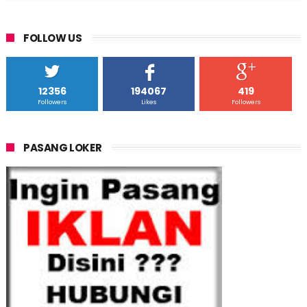
FOLLOW US
12356
194067
419
Followers
Likes
Followers
PASANG LOKER