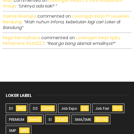
Aulia
commented on
Lowongan Kerja Cv Sora Widyanata
Group
:
“Linknya ada kak? ”
Zaenal Mustopa
commented on
Lowongan Kerja Pt Leuwitex
Bandung
:
“Wah nuhun infona, kebetulan lagi cari Loker di
Bandung”
Rega Ramadhana
commented on
Lowongan Kerja Spbu
Pertamina 3440227
:
“Real ga bang alamat emailnya?”
LOKER LABEL
D1
(85)
D3
(2515)
Job Expo
(11)
Job Fair
(27)
PREMIUM
(6641)
S1
(2231)
SMA/SMK
(5179)
SMP
(85)