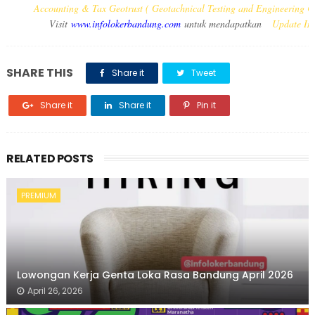
Accounting & Tax Geotrust ( Geotachnical Testing and Engineering 
Visit
www.infolokerbandung.com
untuk mendapatkan
Update In
SHARE THIS
Share it
Tweet
Share it
Share it
Pin it
RELATED POSTS
PREMIUM
Lowongan Kerja Genta Loka Rasa Bandung April 2026
April 26, 2026