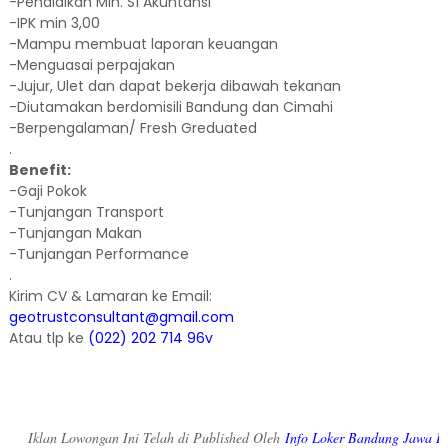
-Pendidikan Min. S1 Akuntansi
-IPK min 3,00
-Mampu membuat laporan keuangan
-Menguasai perpajakan
-Jujur, Ulet dan dapat bekerja dibawah tekanan
-Diutamakan berdomisili Bandung dan Cimahi
-Berpengalaman/ Fresh Greduated
.
Benefit:
-Gaji Pokok
-Tunjangan Transport
-Tunjangan Makan
-Tunjangan Performance
.
Kirim CV & Lamaran ke Email:
geotrustconsultant@gmail.com
Atau tlp ke
(022) 202 714 96v
Iklan Lowongan Ini Telah di Published Oleh
Info Loker Bandung Jawa B