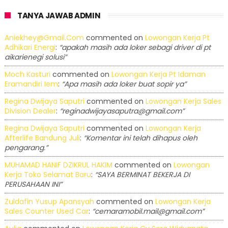
TANYA JAWAB ADMIN
Aniekhey@gmail.com
commented on
Lowongan Kerja Pt
Adhikari Energi
:
“apakah masih ada loker sebagi driver di pt
aikarienegi solusi”
Moch Kasturi
commented on
Lowongan Kerja Pt Idaman
Eramandiri Iem
:
“Apa masih ada loker buat sopir ya”
Regina Dwijaya Saputri
commented on
Lowongan Kerja Sales
Division Dealer
:
“reginadwijayasaputra@gmail.com”
Regina Dwijaya Saputri
commented on
Lowongan Kerja
Afterlife Bandung Juli
:
“Komentar ini telah dihapus oleh
pengarang.”
MUHAMAD HANIF DZIKRUL HAKIM
commented on
Lowongan
Kerja Toko Selamat Baru
:
“SAYA BERMINAT BEKERJA DI
PERUSAHAAN INI”
Zuldafin Yusup Apansyah
commented on
Lowongan Kerja
Sales Counter Used Car
:
“cemaramobil.mail@gmail.com”