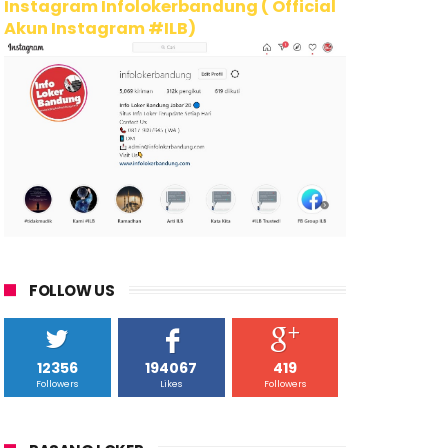
Instagram Infolokerbandung ( Official
Akun Instagram #ILB)
FOLLOW US
12356
194067
419
Followers
Likes
Followers