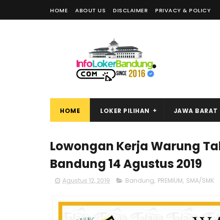
HOME
ABOUT US
DISCLAIMER
PRIVACY & POLICY
HOME
LOKER PILIHAN
JAWA BARAT
Lowongan Kerja Warung Tala
Bandung 14 Agustus 2019
Agustus 12, 2019
Bandung
,
PREMIUM
,
SMA/SMK