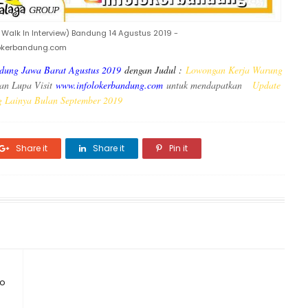
Walk In Interview) Bandung 14 Agustus 2019 -
lokerbandung.com
ndung Jawa Barat Agustus 2019
dengan Judul :
Lowongan Kerja Warung
an Lupa Visit
www.infolokerbandung.com
untuk mendapatkan
Update
g Lainya Bulan September 2019
Share it
Share it
Pin it
to