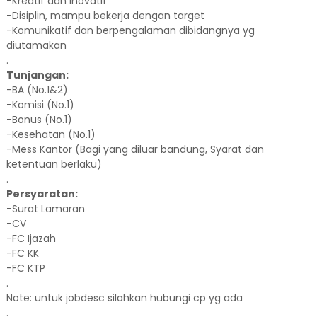
-Kreatif dan Inovatif
-Disiplin, mampu bekerja dengan target
-Komunikatif dan berpengalaman dibidangnya yg
diutamakan
.
Tunjangan:
-BA (No.1&2)
-Komisi (No.1)
-Bonus (No.1)
-Kesehatan (No.1)
-Mess Kantor (Bagi yang diluar bandung, Syarat dan
ketentuan berlaku)
.
Persyaratan:
-Surat Lamaran
-CV
-FC Ijazah
-FC KK
-FC KTP
.
Note: untuk jobdesc silahkan hubungi cp yg ada
.