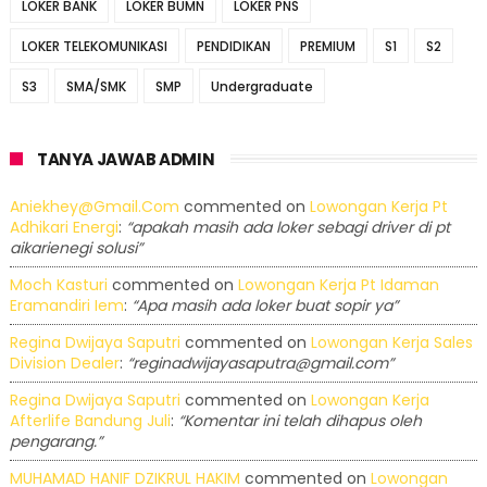
LOKER BANK
LOKER BUMN
LOKER PNS
LOKER TELEKOMUNIKASI
PENDIDIKAN
PREMIUM
S1
S2
S3
SMA/SMK
SMP
Undergraduate
TANYA JAWAB ADMIN
Aniekhey@gmail.com
commented on
Lowongan Kerja Pt
Adhikari Energi
:
“apakah masih ada loker sebagi driver di pt
aikarienegi solusi”
Moch Kasturi
commented on
Lowongan Kerja Pt Idaman
Eramandiri Iem
:
“Apa masih ada loker buat sopir ya”
Regina Dwijaya Saputri
commented on
Lowongan Kerja Sales
Division Dealer
:
“reginadwijayasaputra@gmail.com”
Regina Dwijaya Saputri
commented on
Lowongan Kerja
Afterlife Bandung Juli
:
“Komentar ini telah dihapus oleh
pengarang.”
MUHAMAD HANIF DZIKRUL HAKIM
commented on
Lowongan