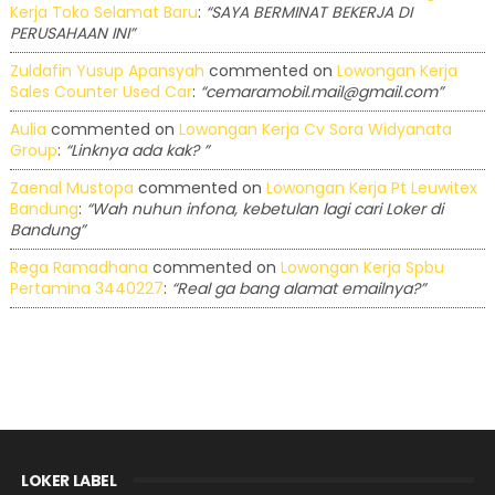
Kerja Toko Selamat Baru
:
“SAYA BERMINAT BEKERJA DI
PERUSAHAAN INI”
Zuldafin Yusup Apansyah
commented on
Lowongan Kerja
Sales Counter Used Car
:
“cemaramobil.mail@gmail.com”
Aulia
commented on
Lowongan Kerja Cv Sora Widyanata
Group
:
“Linknya ada kak? ”
Zaenal Mustopa
commented on
Lowongan Kerja Pt Leuwitex
Bandung
:
“Wah nuhun infona, kebetulan lagi cari Loker di
Bandung”
Rega Ramadhana
commented on
Lowongan Kerja Spbu
Pertamina 3440227
:
“Real ga bang alamat emailnya?”
LOKER LABEL