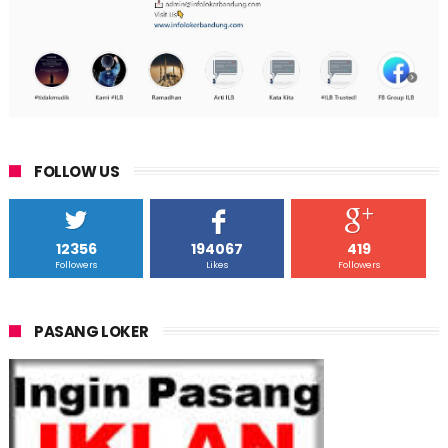
FOLLOW US
12356
194067
419
Followers
Likes
Followers
PASANG LOKER