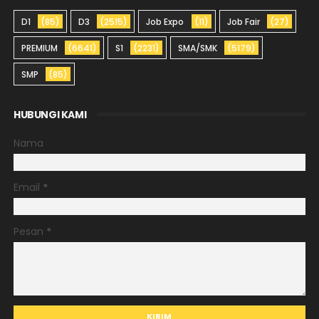
D1
(85)
D3
(2515)
Job Expo
(11)
Job Fair
(27)
PREMIUM
(6641)
S1
(2231)
SMA/SMK
(5179)
SMP
(85)
HUBUNGI KAMI
Nama
Email
*
Pesan
*