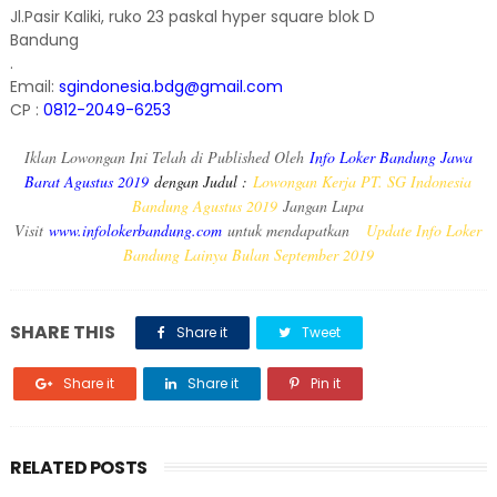
Jl.Pasir Kaliki, ruko 23 paskal hyper square blok D
Bandung
.
Email:
sgindonesia.bdg@gmail.com
CP :
0812-2049-6253
Iklan Lowongan Ini Telah di Published Oleh
Info Loker Bandung Jawa
Barat Agustus 2019
dengan Judul :
Lowongan Kerja PT. SG Indonesia
Bandung Agustus 2019
Jangan Lupa
Visit
www.infolokerbandung.com
untuk mendapatkan
Update Info Loker
Bandung Lainya Bulan September 2019
SHARE THIS
Share it
Tweet
Share it
Share it
Pin it
RELATED POSTS