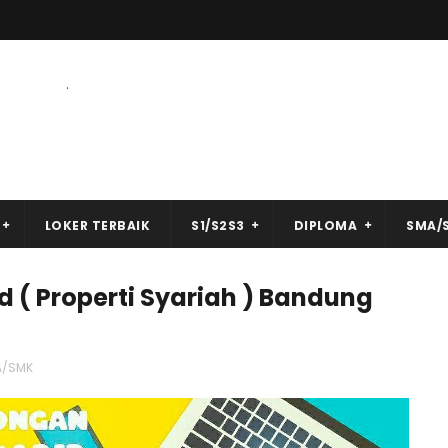
.
LOKER TERBAIK
S1/S2S3
DIPLOMA
SMA/
 ( Properti Syariah ) Bandung
A/SMK