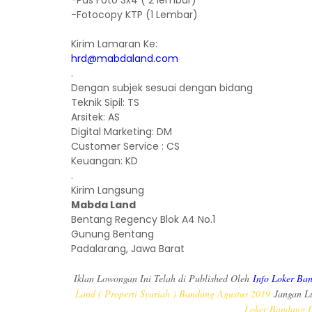
-Pas Foto 3x4 ( 2 lembar)
-Fotocopy KTP (1 Lembar)
Kirim Lamaran Ke:
hrd@mabdaland.com
.
Dengan subjek sesuai dengan bidang
Teknik Sipil: TS
Arsitek: AS
Digital Marketing: DM
Customer Service : CS
Keuangan: KD
.
Kirim Langsung
Mabda Land
Bentang Regency Blok A4 No.1
Gunung Bentang
Padalarang, Jawa Barat
Iklan Lowongan Ini Telah di Published Oleh
Info Loker Ba
Land ( Properti Syariah ) Bandung Agustus 2019
Jangan L
Loker Bandung L