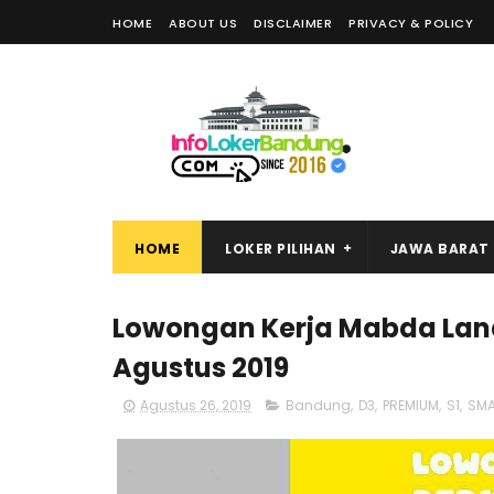
HOME
ABOUT US
DISCLAIMER
PRIVACY & POLICY
HOME
LOKER PILIHAN
JAWA BARAT
Lowongan Kerja Mabda Land
Agustus 2019
Agustus 26, 2019
Bandung
,
D3
,
PREMIUM
,
S1
,
SM