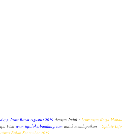
ndung Jawa Barat Agustus 2019
dengan Judul :
Lowongan Kerja Mabda
upa Visit
www.infolokerbandung.com
untuk mendapatkan
Update Info
ainya Bulan September 2019