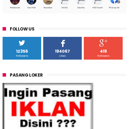
FOLLOW US
12356
194067
419
Followers
Likes
Followers
PASANG LOKER