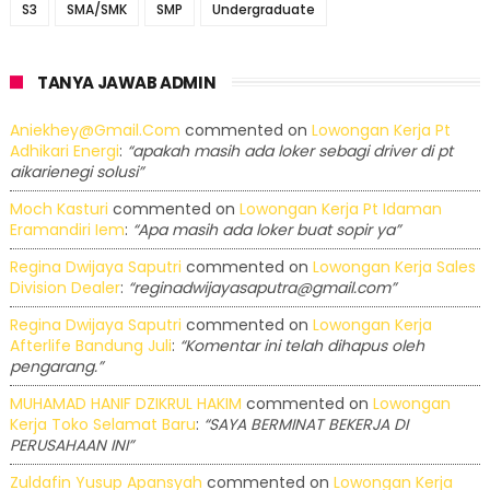
S3
SMA/SMK
SMP
Undergraduate
TANYA JAWAB ADMIN
Aniekhey@gmail.com
commented on
Lowongan Kerja Pt
Adhikari Energi
:
“apakah masih ada loker sebagi driver di pt
aikarienegi solusi”
Moch Kasturi
commented on
Lowongan Kerja Pt Idaman
Eramandiri Iem
:
“Apa masih ada loker buat sopir ya”
Regina Dwijaya Saputri
commented on
Lowongan Kerja Sales
Division Dealer
:
“reginadwijayasaputra@gmail.com”
Regina Dwijaya Saputri
commented on
Lowongan Kerja
Afterlife Bandung Juli
:
“Komentar ini telah dihapus oleh
pengarang.”
MUHAMAD HANIF DZIKRUL HAKIM
commented on
Lowongan
Kerja Toko Selamat Baru
:
“SAYA BERMINAT BEKERJA DI
PERUSAHAAN INI”
Zuldafin Yusup Apansyah
commented on
Lowongan Kerja