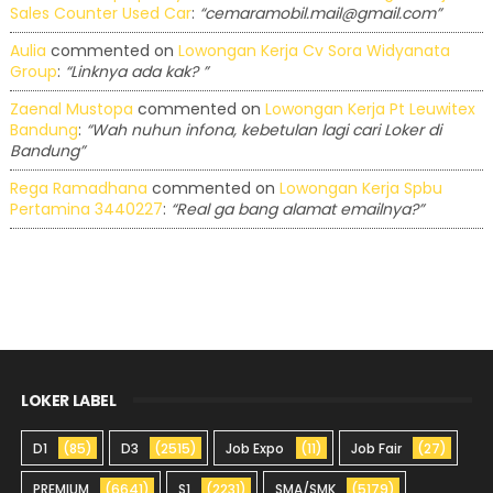
Sales Counter Used Car
:
“cemaramobil.mail@gmail.com”
Aulia
commented on
Lowongan Kerja Cv Sora Widyanata
Group
:
“Linknya ada kak? ”
Zaenal Mustopa
commented on
Lowongan Kerja Pt Leuwitex
Bandung
:
“Wah nuhun infona, kebetulan lagi cari Loker di
Bandung”
Rega Ramadhana
commented on
Lowongan Kerja Spbu
Pertamina 3440227
:
“Real ga bang alamat emailnya?”
LOKER LABEL
D1
(85)
D3
(2515)
Job Expo
(11)
Job Fair
(27)
PREMIUM
(6641)
S1
(2231)
SMA/SMK
(5179)