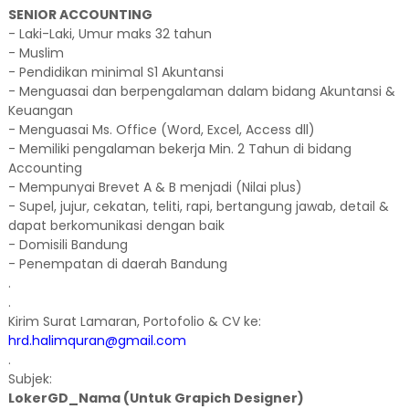
SENIOR ACCOUNTING
- Laki-Laki, Umur maks 32 tahun
- Muslim
- Pendidikan minimal S1 Akuntansi
- Menguasai dan berpengalaman dalam bidang Akuntansi &
Keuangan
- Menguasai Ms. Office (Word, Excel, Access dll)
- Memiliki pengalaman bekerja Min. 2 Tahun di bidang
Accounting
- Mempunyai Brevet A & B menjadi (Nilai plus)
- Supel, jujur, cekatan, teliti, rapi, bertangung jawab, detail &
dapat berkomunikasi dengan baik
- Domisili Bandung
- Penempatan di daerah Bandung
.
.
Kirim Surat Lamaran, Portofolio & CV ke:
hrd.halimquran@gmail.com
.
Subjek:
LokerGD_Nama (Untuk Grapich Designer)