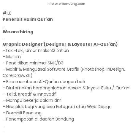
infolokerbandung.com
#ILB
Penerbit Halim Qur'an
.
We are hiring
.
Graphic Designer (Designer & Layouter Al-Qur'an)
- Laki-Laki, Umur maks 32 tahun
- Muslim
- Pendidikan minimal SMK/D3
- Mahir & Menguasai Software Grafis (Photoshop, InDesign,
CorelDraw, dll)
- Bisa membaca Al-Qur’an dengan baik
- Diutamakan berpengalaman desain & layout Buku / Qur’an
- Teliti, Kreatif & Innovatif
- Mampu bekerja dalam tim
- Nilai plus bagi yang bisa Fotografi atau Web Design
- Domisili Bandung
- Penempatan di daerah Bandung
.
.