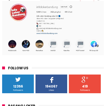
FOLLOW US
12356
194067
419
Followers
Likes
Followers
PASANG LOKER