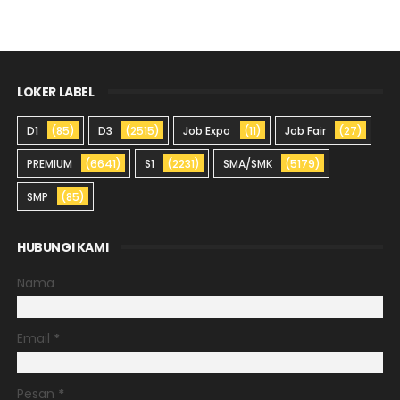
LOKER LABEL
D1
(85)
D3
(2515)
Job Expo
(11)
Job Fair
(27)
PREMIUM
(6641)
S1
(2231)
SMA/SMK
(5179)
SMP
(85)
HUBUNGI KAMI
Nama
Email
*
Pesan
*