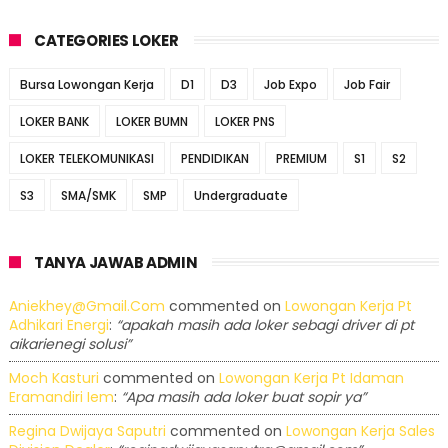
CATEGORIES LOKER
Bursa Lowongan Kerja
D1
D3
Job Expo
Job Fair
LOKER BANK
LOKER BUMN
LOKER PNS
LOKER TELEKOMUNIKASI
PENDIDIKAN
PREMIUM
S1
S2
S3
SMA/SMK
SMP
Undergraduate
TANYA JAWAB ADMIN
Aniekhey@gmail.com
commented on
Lowongan Kerja Pt
Adhikari Energi
:
“apakah masih ada loker sebagi driver di pt
aikarienegi solusi”
Moch Kasturi
commented on
Lowongan Kerja Pt Idaman
Eramandiri Iem
:
“Apa masih ada loker buat sopir ya”
Regina Dwijaya Saputri
commented on
Lowongan Kerja Sales