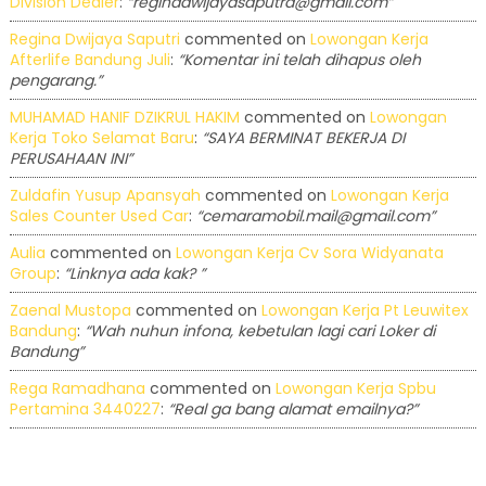
Division Dealer
:
“reginadwijayasaputra@gmail.com”
Regina Dwijaya Saputri
commented on
Lowongan Kerja
Afterlife Bandung Juli
:
“Komentar ini telah dihapus oleh
pengarang.”
MUHAMAD HANIF DZIKRUL HAKIM
commented on
Lowongan
Kerja Toko Selamat Baru
:
“SAYA BERMINAT BEKERJA DI
PERUSAHAAN INI”
Zuldafin Yusup Apansyah
commented on
Lowongan Kerja
Sales Counter Used Car
:
“cemaramobil.mail@gmail.com”
Aulia
commented on
Lowongan Kerja Cv Sora Widyanata
Group
:
“Linknya ada kak? ”
Zaenal Mustopa
commented on
Lowongan Kerja Pt Leuwitex
Bandung
:
“Wah nuhun infona, kebetulan lagi cari Loker di
Bandung”
Rega Ramadhana
commented on
Lowongan Kerja Spbu
Pertamina 3440227
:
“Real ga bang alamat emailnya?”