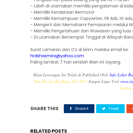
- Lebih di utamakan memiliki pengalaman di bid
- Memiliki Kendaraan Bermotor
- Memiliki Kemampuan Copywriter, FB Ads, IG Ads
- Mengerti dan Memahami Pemasaran melalui Ma
- Memiliki Pengetahuan dan Wawasan yang luas di
- Di utamakan Bertempat Tinggal di Wilayah Band
Surat Lamaran dan CV di kirim melalui email ke:
hrdshasmira@yahoo.com
Paling lambat 7 hari setelah iklan ini tayang.
Iklan Lowongan Ini Telah di Published Oleh
Info Loker B
True Beauty Bandung Juli 2019
Jangan Lupa Visit
www.in
Lainya 
SHARE THIS
Share it
Tweet
RELATED POSTS