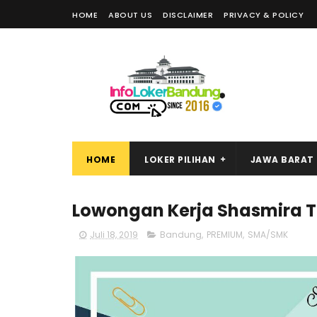
HOME
ABOUT US
DISCLAIMER
PRIVACY & POLICY
HOME
LOKER PILIHAN
JAWA BARAT
Lowongan Kerja Shasmira Tr
Juli 18, 2019
Bandung
,
PREMIUM
,
SMA/SMK