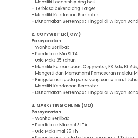
- Memiliki Leadership dng baik
- Terbiasa bekerja dng Target
- Memiliki Kendaraan Bermotor
- Diutamakan Bertempat Tinggal di Wilayah Bandu
2. COPYWRITER ( CW )
Persyaratan
- Wanita Berjilbab
- Pendidikan Min.SLTA
- Usia Maks.35 tahun
- Memiliki Kemampuan Copywriter, FB Ads, IG Ads
- Mengerti dan Memahami Pemasaran melalui Ma
- Pengalaman pada posisi yang sama min. 1 tah
- Memiliki Kendaraan Bermotor
- Diutamakan Bertempat Tinggal di Wilayah Bandu
3. MARKETING ONLINE (MO)
Persyaratan :
- Wanita Berjilbab
- Pendidikan Minimal SLTA
- Usia Maksimal 35 Th
- Pengalaman pada bidang yang sama 1 Tahun