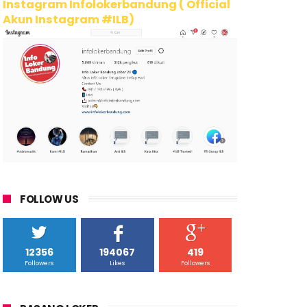
Instagram Infolokerbandung ( Official
Akun Instagram #ILB)
FOLLOW US
12356
194067
419
Followers
Likes
Followers