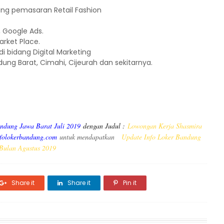
ang pemasaran Retail Fashion
, Google Ads.
rket Place.
 bidang Digital Marketing
ung Barat, Cimahi, Cijeurah dan sekitarnya.
andung Jawa Barat Juli 2019
dengan Judul :
Lowongan Kerja Shasmira
folokerbandung.com
untuk mendapatkan
Update Info Loker Bandung
Bulan Agustus 2019
Share it
Share it
Pin it