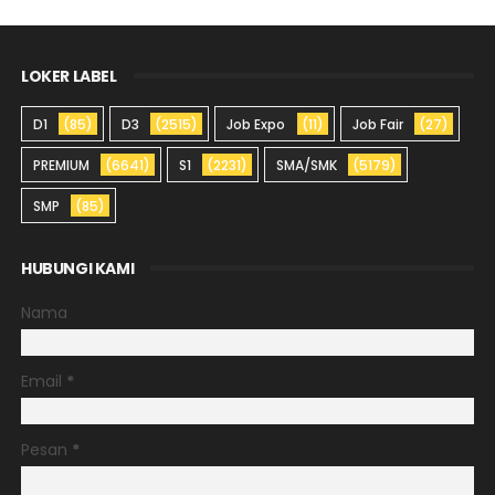
LOKER LABEL
D1
(85)
D3
(2515)
Job Expo
(11)
Job Fair
(27)
PREMIUM
(6641)
S1
(2231)
SMA/SMK
(5179)
SMP
(85)
HUBUNGI KAMI
Nama
Email
*
Pesan
*