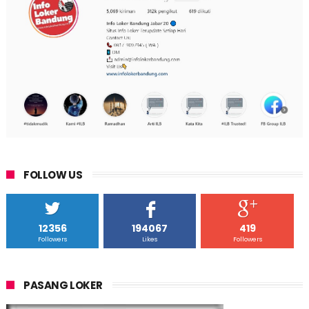
FOLLOW US
12356
194067
419
Followers
Likes
Followers
PASANG LOKER