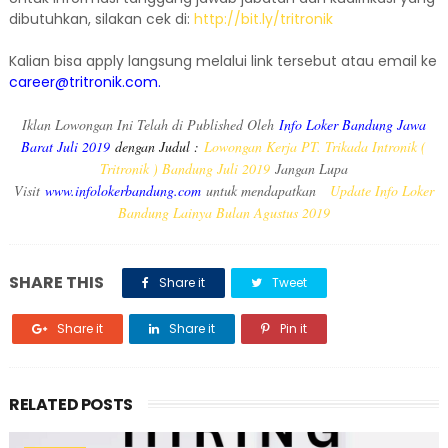
dibutuhkan, silakan cek di:
http://bit.ly/tritronik
Kalian bisa apply langsung melalui link tersebut atau email ke
career@tritronik.com.
Iklan Lowongan Ini Telah di Published Oleh
Info Loker Bandung Jawa
Barat Juli 2019
dengan Judul :
Lowongan Kerja PT. Trikada Intronik (
Tritronik ) Bandung Juli 2019
Jangan Lupa
Visit
www.infolokerbandung.com
untuk mendapatkan
Update Info Loker
Bandung Lainya Bulan Agustus 2019
SHARE THIS
Share it
Tweet
Share it
Share it
Pin it
RELATED POSTS