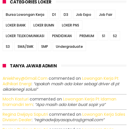
CATEGORIES LOKER
Bursa Lowongan Kerja
D1
D3
Job Expo
Job Fair
LOKER BANK
LOKER BUMN
LOKER PNS
LOKER TELEKOMUNIKASI
PENDIDIKAN
PREMIUM
S1
S2
S3
SMA/SMK
SMP
Undergraduate
TANYA JAWAB ADMIN
Aniekhey@gmail.com
commented on
Lowongan Kerja Pt
Adhikari Energi
:
“apakah masih ada loker sebagi driver di pt
aikarienegi solusi”
Moch Kasturi
commented on
Lowongan Kerja Pt Idaman
Eramandiri Iem
:
“Apa masih ada loker buat sopir ya”
Regina Dwijaya Saputri
commented on
Lowongan Kerja Sales
Division Dealer
:
“reginadwijayasaputra@gmail.com”