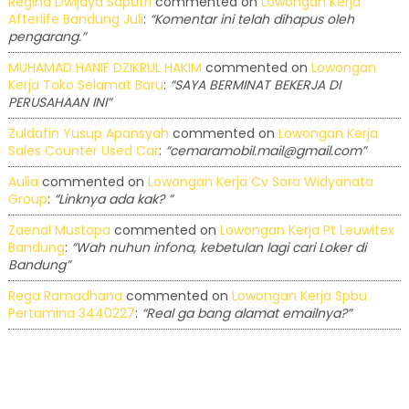
Regina Dwijaya Saputri
commented on
Lowongan Kerja
Afterlife Bandung Juli
:
“Komentar ini telah dihapus oleh
pengarang.”
MUHAMAD HANIF DZIKRUL HAKIM
commented on
Lowongan
Kerja Toko Selamat Baru
:
“SAYA BERMINAT BEKERJA DI
PERUSAHAAN INI”
Zuldafin Yusup Apansyah
commented on
Lowongan Kerja
Sales Counter Used Car
:
“cemaramobil.mail@gmail.com”
Aulia
commented on
Lowongan Kerja Cv Sora Widyanata
Group
:
“Linknya ada kak? ”
Zaenal Mustopa
commented on
Lowongan Kerja Pt Leuwitex
Bandung
:
“Wah nuhun infona, kebetulan lagi cari Loker di
Bandung”
Rega Ramadhana
commented on
Lowongan Kerja Spbu
Pertamina 3440227
:
“Real ga bang alamat emailnya?”