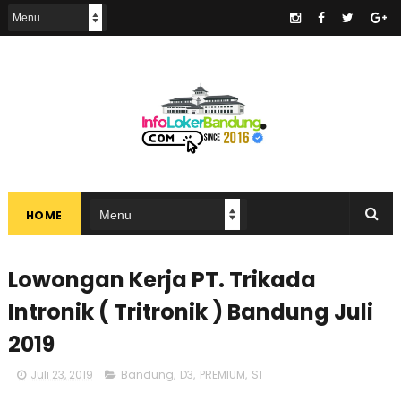
.
HOME
Lowongan Kerja PT. Trikada
Intronik ( Tritronik ) Bandung Juli
2019
Juli 23, 2019
Bandung
,
D3
,
PREMIUM
,
S1