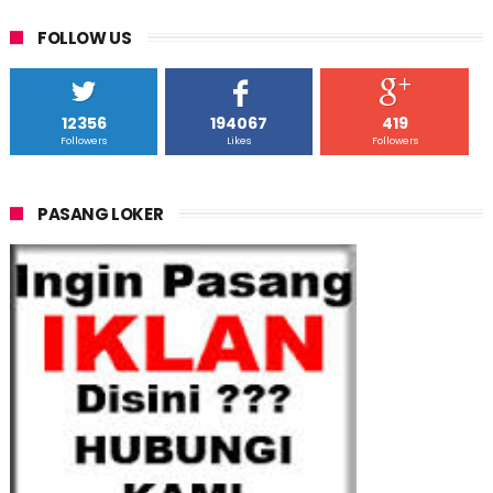
FOLLOW US
12356
194067
419
Followers
Likes
Followers
PASANG LOKER