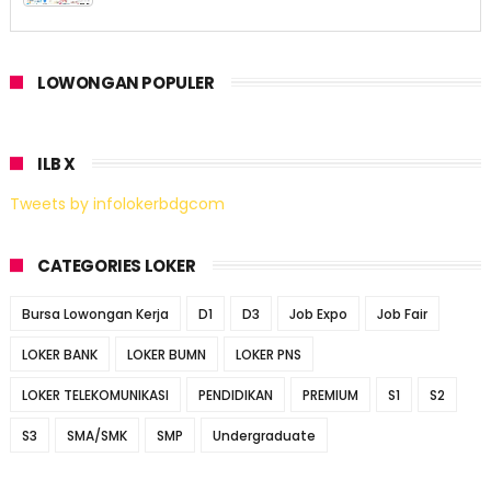
LOWONGAN POPULER
ILB X
Tweets by infolokerbdgcom
CATEGORIES LOKER
Bursa Lowongan Kerja
D1
D3
Job Expo
Job Fair
LOKER BANK
LOKER BUMN
LOKER PNS
LOKER TELEKOMUNIKASI
PENDIDIKAN
PREMIUM
S1
S2
S3
SMA/SMK
SMP
Undergraduate