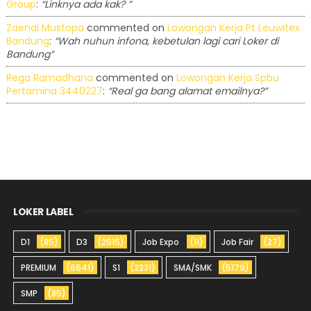
Group
:
“Linknya ada kak? ”
Zaenal Mustopa
commented on
Lowongan Kerja Pt Leuwitex
Bandung
:
“Wah nuhun infona, kebetulan lagi cari Loker di
Bandung”
Rega Ramadhana
commented on
Lowongan Kerja Spbu
Pertamina 3440227
:
“Real ga bang alamat emailnya?”
LOKER LABEL
D1
(85)
D3
(2515)
Job Expo
(11)
Job Fair
(27)
PREMIUM
(6641)
S1
(2231)
SMA/SMK
(5179)
SMP
(85)