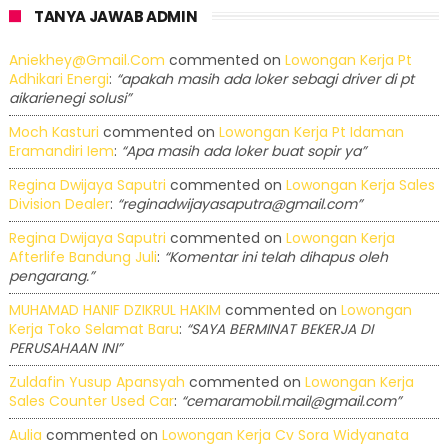
TANYA JAWAB ADMIN
Aniekhey@gmail.com
commented on
Lowongan Kerja Pt
Adhikari Energi
:
“apakah masih ada loker sebagi driver di pt
aikarienegi solusi”
Moch Kasturi
commented on
Lowongan Kerja Pt Idaman
Eramandiri Iem
:
“Apa masih ada loker buat sopir ya”
Regina Dwijaya Saputri
commented on
Lowongan Kerja Sales
Division Dealer
:
“reginadwijayasaputra@gmail.com”
Regina Dwijaya Saputri
commented on
Lowongan Kerja
Afterlife Bandung Juli
:
“Komentar ini telah dihapus oleh
pengarang.”
MUHAMAD HANIF DZIKRUL HAKIM
commented on
Lowongan
Kerja Toko Selamat Baru
:
“SAYA BERMINAT BEKERJA DI
PERUSAHAAN INI”
Zuldafin Yusup Apansyah
commented on
Lowongan Kerja
Sales Counter Used Car
:
“cemaramobil.mail@gmail.com”
Aulia
commented on
Lowongan Kerja Cv Sora Widyanata