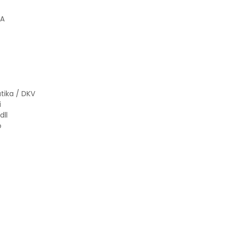
 A
tika / DKV
i
dll
o