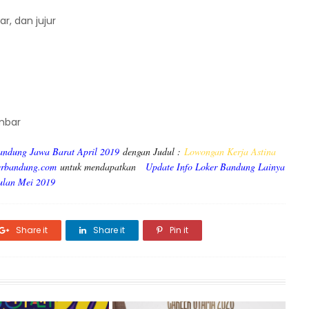
r, dan jujur
mbar
andung Jawa Barat April 2019
dengan Judul :
Lowongan Kerja Astina
erbandung.com
untuk mendapatkan
Update Info Loker Bandung Lainya
ulan Mei 2019
Share it
Share it
Pin it