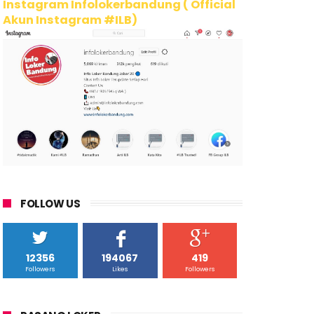
Instagram Infolokerbandung ( Official
Akun Instagram #ILB)
FOLLOW US
12356
194067
419
Followers
Likes
Followers