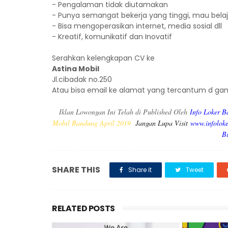
- Pengalaman tidak diutamakan
- Punya semangat bekerja yang tinggi, mau belaja
- Bisa mengoperasikan internet, media sosial dll
- Kreatif, komunikatif dan Inovatif
Serahkan kelengkapan CV ke
Astina Mobil
Jl.cibadak no.250
Atau bisa email ke alamat yang tercantum d ga
Iklan Lowongan Ini Telah di Published Oleh
Info Loker B
Mobil Bandung April 2019
Jangan Lupa Visit
www.infolok
B
SHARE THIS
Share it
Tweet
RELATED POSTS