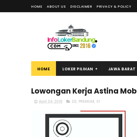
HOME
ABOUT US
DISCLAIMER
PRIVACY & POLICY
HOME
LOKER PILIHAN
JAWA BARAT
Lowongan Kerja Astina Mobi
April 04, 2019
D3
,
PREMIUM
,
S1