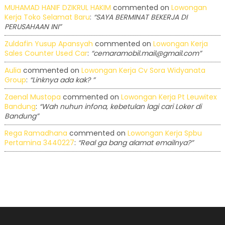
MUHAMAD HANIF DZIKRUL HAKIM
commented on
Lowongan
Kerja Toko Selamat Baru
:
“SAYA BERMINAT BEKERJA DI
PERUSAHAAN INI”
Zuldafin Yusup Apansyah
commented on
Lowongan Kerja
Sales Counter Used Car
:
“cemaramobil.mail@gmail.com”
Aulia
commented on
Lowongan Kerja Cv Sora Widyanata
Group
:
“Linknya ada kak? ”
Zaenal Mustopa
commented on
Lowongan Kerja Pt Leuwitex
Bandung
:
“Wah nuhun infona, kebetulan lagi cari Loker di
Bandung”
Rega Ramadhana
commented on
Lowongan Kerja Spbu
Pertamina 3440227
:
“Real ga bang alamat emailnya?”