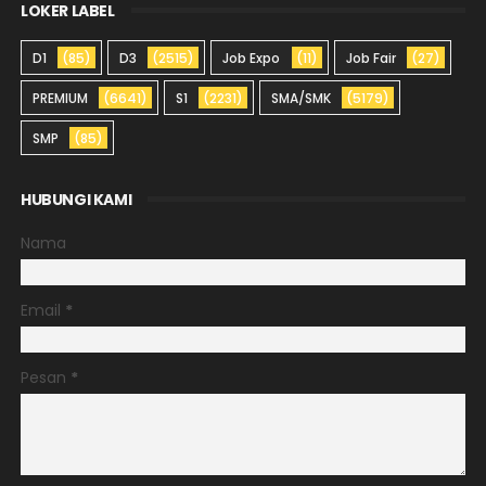
LOKER LABEL
D1
(85)
D3
(2515)
Job Expo
(11)
Job Fair
(27)
PREMIUM
(6641)
S1
(2231)
SMA/SMK
(5179)
SMP
(85)
HUBUNGI KAMI
Nama
Email
*
Pesan
*