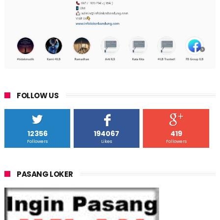
FOLLOW US
12356
194067
419
Followers
Likes
Followers
PASANG LOKER