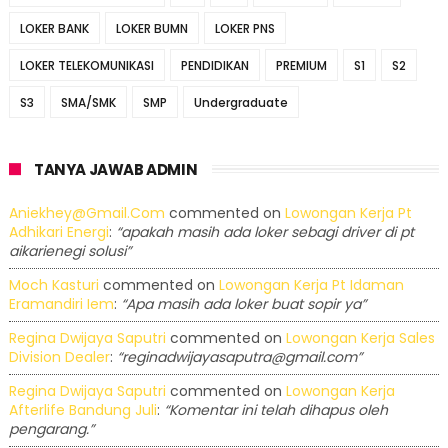
LOKER BANK
LOKER BUMN
LOKER PNS
LOKER TELEKOMUNIKASI
PENDIDIKAN
PREMIUM
S1
S2
S3
SMA/SMK
SMP
Undergraduate
TANYA JAWAB ADMIN
Aniekhey@gmail.com
commented on
Lowongan Kerja Pt
Adhikari Energi
:
“apakah masih ada loker sebagi driver di pt
aikarienegi solusi”
Moch Kasturi
commented on
Lowongan Kerja Pt Idaman
Eramandiri Iem
:
“Apa masih ada loker buat sopir ya”
Regina Dwijaya Saputri
commented on
Lowongan Kerja Sales
Division Dealer
:
“reginadwijayasaputra@gmail.com”
Regina Dwijaya Saputri
commented on
Lowongan Kerja
Afterlife Bandung Juli
:
“Komentar ini telah dihapus oleh
pengarang.”